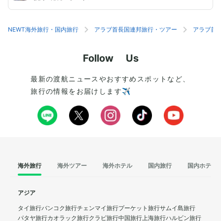
NEWT海外旅行・国内旅行
アラブ首長国連邦旅行・ツアー
アラブ首
Follow Us
最新の渡航ニュースやおすすめスポットなど、
旅行の情報をお届けします✈️
海外旅行
海外ツアー
海外ホテル
国内旅行
国内ホテル
アジア
タイ旅行
バンコク旅行
チェンマイ旅行
プーケット旅行
サムイ島旅行
パタヤ旅行
カオラック旅行
クラビ旅行
中国旅行
上海旅行
ハルビン旅行