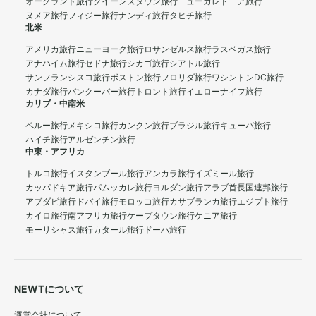
オークランド旅行
クイーンズタウン旅行
ニューカレドニア旅行
ヌメア旅行
フィジー旅行
ナンディ旅行
タヒチ旅行
北米
アメリカ旅行
ニューヨーク旅行
ロサンゼルス旅行
ラスベガス旅行
アナハイム旅行
セドナ旅行
シカゴ旅行
シアトル旅行
サンフランシスコ旅行
ボストン旅行
フロリダ旅行
ワシントンDC旅行
カナダ旅行
バンクーバー旅行
トロント旅行
イエローナイフ旅行
カリブ・中南米
ペルー旅行
メキシコ旅行
カンクン旅行
ブラジル旅行
キューバ旅行
ハイチ旅行
アルゼンチン旅行
中東・アフリカ
トルコ旅行
イスタンブール旅行
アンカラ旅行
イズミール旅行
カッパドキア旅行
パムッカレ旅行
ヨルダン旅行
アラブ首長国連邦旅行
アブダビ旅行
ドバイ旅行
モロッコ旅行
カサブランカ旅行
エジプト旅行
カイロ旅行
南アフリカ旅行
ケープタウン旅行
ケニア旅行
モーリシャス旅行
カタール旅行
ドーハ旅行
NEWTについて
運営会社について