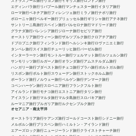
ストラスブール旅行
リヨン旅行
イギリス旅行
ロンドン旅行
エディンバラ旅行
リバプール旅行
マンチェスター旅行
イタリア旅行
ローマ旅行
ベネチア旅行
フィレンツェ旅行
ミラノ旅行
ナポリ旅行
ボローニャ旅行
ベルギー旅行
ブリュッセル旅行
ギリシャ旅行
アテネ旅行
サントリーニ島旅行
スペイン旅行
バルセロナ旅行
マドリード旅行
グラナダ旅行
バレンシア旅行
ジローナ旅行
セビリア旅行
オーストリア旅行
ウィーン旅行
ザルツブルク旅行
クロアチア旅行
ドブロブニク旅行
フィンランド旅行
ヘルシンキ旅行
ロヴァニエミ旅行
タンペレ旅行
スイス旅行
チューリッヒ旅行
バーゼル旅行
インターラーケン旅行
モントルー旅行
ツェルマット旅行
ルツェルン旅行
サンモリッツ旅行
ルガーノ旅行
オランダ旅行
アムステルダム旅行
ハンガリー旅行
ブダペスト旅行
チェコ旅行
プラハ旅行
ポルトガル旅行
リスボン旅行
ポルト旅行
スウェーデン旅行
ストックホルム旅行
ポーランド旅行
ノルウェー旅行
ベルゲン旅行
デンマーク旅行
コペンハーゲン旅行
スロベニア旅行
フランクフルト旅行
アイルランド旅行
モナコ旅行
エストニア旅行
タリン旅行
アイスランド旅行
マルタ旅行
マルタ島旅行
スロバキア旅行
ルーマニア旅行
ブルガリア旅行
ルクセンブルク旅行
オセアニア・南太平洋
オーストラリア旅行
ケアンズ旅行
ゴールドコースト旅行
シドニー旅行
メルボルン旅行
ブリスベン旅行
ハミルトン・アイランド旅行
エアーズロック旅行
ニュージーランド旅行
クライストチャーチ旅行