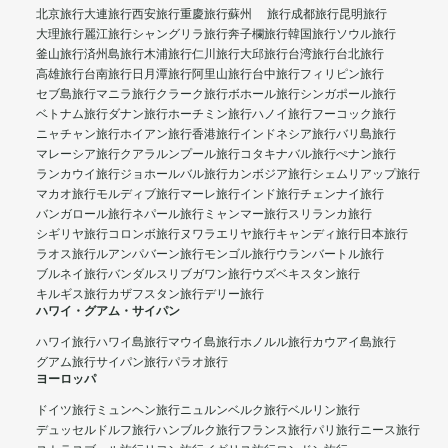
北京旅行
大連旅行
西安旅行
重慶旅行
蘇州 旅行
成都旅行
昆明旅行
大理旅行
麗江旅行
シャングリラ旅行
奔子欄旅行
韓国旅行
ソウル旅行
釜山旅行
済州島旅行
木浦旅行
仁川旅行
大邱旅行
台湾旅行
台北旅行
高雄旅行
台南旅行
日月潭旅行
阿里山旅行
台中旅行
フィリピン旅行
セブ島旅行
マニラ旅行
クラーク旅行
ボホール旅行
シンガポール旅行
ベトナム旅行
ダナン旅行
ホーチミン旅行
ハノイ旅行
フーコック旅行
ニャチャン旅行
ホイアン旅行
香港旅行
インドネシア旅行
バリ島旅行
マレーシア旅行
クアラルンプール旅行
コタキナバル旅行
ぺナン旅行
ランカウイ旅行
ジョホールバル旅行
カンボジア旅行
シェムリアップ旅行
マカオ旅行
モルディブ旅行
マーレ旅行
インド旅行
チェンナイ旅行
バンガロール旅行
ネパール旅行
ミャンマー旅行
スリランカ旅行
シギリヤ旅行
コロンボ旅行
ヌワラエリヤ旅行
キャンディ旅行
日本旅行
ラオス旅行
ルアンパバーン旅行
モンゴル旅行
ウランバートル旅行
ブルネイ旅行
バンダルスリブガワン旅行
ウズベキスタン旅行
キルギス旅行
カザフスタン旅行
デリー旅行
ハワイ・グアム・サイパン
ハワイ旅行
ハワイ島旅行
マウイ島旅行
ホノルル旅行
カウアイ島旅行
グアム旅行
サイパン旅行
パラオ旅行
ヨーロッパ
ドイツ旅行
ミュンヘン旅行
ニュルンベルク旅行
ベルリン旅行
デュッセルドルフ旅行
ハンブルク旅行
フランス旅行
パリ旅行
ニース旅行