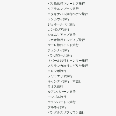
バリ島旅行
マレーシア旅行
クアラルンプール旅行
コタキナバル旅行
ぺナン旅行
ランカウイ旅行
ジョホールバル旅行
カンボジア旅行
シェムリアップ旅行
マカオ旅行
モルディブ旅行
マーレ旅行
インド旅行
チェンナイ旅行
バンガロール旅行
ネパール旅行
ミャンマー旅行
スリランカ旅行
シギリヤ旅行
コロンボ旅行
ヌワラエリヤ旅行
キャンディ旅行
日本旅行
ラオス旅行
ルアンパバーン旅行
モンゴル旅行
ウランバートル旅行
ブルネイ旅行
バンダルスリブガワン旅行