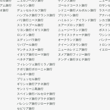
ルル旅行
ニュルンベルク旅行
ケアンズ旅行
ニュー
アム旅行
ベルリン旅行
ゴールドコースト旅行
ロサン
オ旅行
デュッセルドルフ旅行
シドニー旅行
メルボルン旅行
ラスベ
ハンブルク旅行
フランス旅行
ブリスベン旅行
アナハ
パリ旅行
ニース旅行
ハミルトン・アイランド旅行
シカゴ
ストラスブール旅行
エアーズロック旅行
サンフ
リヨン旅行
イギリス旅行
ニュージーランド旅行
ボスト
ロンドン旅行
クライストチャーチ旅行
ワシン
エディンバラ旅行
オークランド旅行
バンク
リバプール旅行
クイーンズタウン旅行
トロン
マンチェスター旅行
ニューカレドニア旅行
イエロ
イタリア旅行
ローマ旅行
ヌメア旅行
フィジー旅行
ベネチア旅行
ナンディ旅行
タヒチ旅行
フィレンツェ旅行
ミラノ旅行
ナポリ旅行
ボローニャ旅行
ベルギー旅行
ブリュッセル旅行
ギリシャ旅行
アテネ旅行
サントリーニ島旅行
スペイン旅行
バルセロナ旅行
マドリード旅行
グラナダ旅行
バレンシア旅行
ジローナ旅行
セビリア旅行