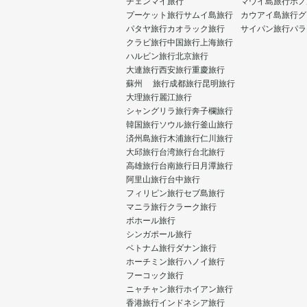
チェンマイ旅行
マウイ島旅行
ホノ
プーケット旅行
サムイ島旅行
カウアイ島旅行
グ
パタヤ旅行
カオラック旅行
サイパン旅行
パラ
クラビ旅行
中国旅行
上海旅行
ハルビン旅行
北京旅行
大連旅行
西安旅行
重慶旅行
蘇州 旅行
成都旅行
昆明旅行
大理旅行
麗江旅行
シャングリラ旅行
奔子欄旅行
韓国旅行
ソウル旅行
釜山旅行
済州島旅行
木浦旅行
仁川旅行
大邱旅行
台湾旅行
台北旅行
高雄旅行
台南旅行
日月潭旅行
阿里山旅行
台中旅行
フィリピン旅行
セブ島旅行
マニラ旅行
クラーク旅行
ボホール旅行
シンガポール旅行
ベトナム旅行
ダナン旅行
ホーチミン旅行
ハノイ旅行
フーコック旅行
ニャチャン旅行
ホイアン旅行
香港旅行
インドネシア旅行