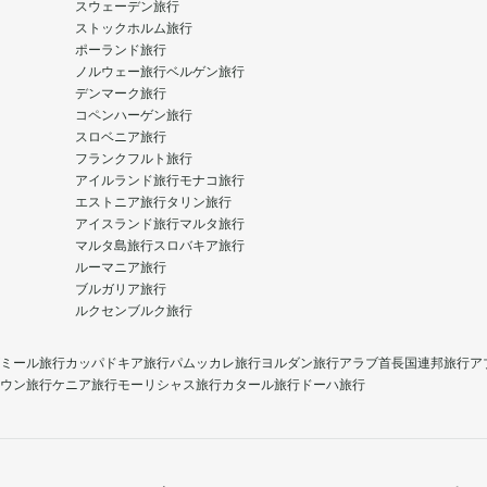
スウェーデン旅行
ストックホルム旅行
ポーランド旅行
ノルウェー旅行
ベルゲン旅行
デンマーク旅行
コペンハーゲン旅行
スロベニア旅行
フランクフルト旅行
アイルランド旅行
モナコ旅行
エストニア旅行
タリン旅行
アイスランド旅行
マルタ旅行
マルタ島旅行
スロバキア旅行
ルーマニア旅行
ブルガリア旅行
ルクセンブルク旅行
ミール旅行
カッパドキア旅行
パムッカレ旅行
ヨルダン旅行
アラブ首長国連邦旅行
ア
ウン旅行
ケニア旅行
モーリシャス旅行
カタール旅行
ドーハ旅行