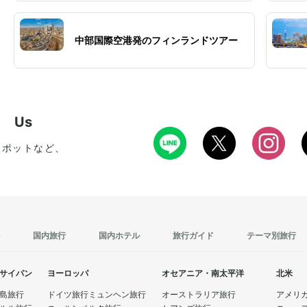
中部国際空港発のフィンランドツアー
w Us
スポットなど、
国内旅行
国内ホテル
旅行ガイド
テーマ別旅行
サイパン
ヨーロッパ
オセアニア・南太平洋
北米
島旅行
ドイツ旅行
ミュンヘン旅行
オーストラリア旅行
アメリ