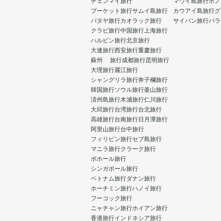
チェンマイ旅行
マウイ島旅行
ホノ
プーケット旅行
サムイ島旅行
カウアイ島旅行
グ
パタヤ旅行
カオラック旅行
サイパン旅行
パラ
クラビ旅行
中国旅行
上海旅行
ハルビン旅行
北京旅行
大連旅行
西安旅行
重慶旅行
蘇州 旅行
成都旅行
昆明旅行
大理旅行
麗江旅行
シャングリラ旅行
奔子欄旅行
韓国旅行
ソウル旅行
釜山旅行
済州島旅行
木浦旅行
仁川旅行
大邱旅行
台湾旅行
台北旅行
高雄旅行
台南旅行
日月潭旅行
阿里山旅行
台中旅行
フィリピン旅行
セブ島旅行
マニラ旅行
クラーク旅行
ボホール旅行
シンガポール旅行
ベトナム旅行
ダナン旅行
ホーチミン旅行
ハノイ旅行
フーコック旅行
ニャチャン旅行
ホイアン旅行
香港旅行
インドネシア旅行