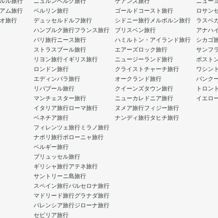
ルル旅行
ニュルンベルク旅行
ケアンズ旅行
ニュー
アム旅行
ベルリン旅行
ゴールドコースト旅行
ロサン
オ旅行
デュッセルドルフ旅行
シドニー旅行
メルボルン旅行
ラスベ
ハンブルク旅行
フランス旅行
ブリスベン旅行
アナハ
パリ旅行
ニース旅行
ハミルトン・アイランド旅行
シカゴ
ストラスブール旅行
エアーズロック旅行
サンフ
リヨン旅行
イギリス旅行
ニュージーランド旅行
ボスト
ロンドン旅行
クライストチャーチ旅行
ワシン
エディンバラ旅行
オークランド旅行
バンク
リバプール旅行
クイーンズタウン旅行
トロン
マンチェスター旅行
ニューカレドニア旅行
イエロ
イタリア旅行
ローマ旅行
ヌメア旅行
フィジー旅行
ベネチア旅行
ナンディ旅行
タヒチ旅行
フィレンツェ旅行
ミラノ旅行
ナポリ旅行
ボローニャ旅行
ベルギー旅行
ブリュッセル旅行
ギリシャ旅行
アテネ旅行
サントリーニ島旅行
スペイン旅行
バルセロナ旅行
マドリード旅行
グラナダ旅行
バレンシア旅行
ジローナ旅行
セビリア旅行