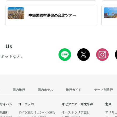
中部国際空港発の台北ツアー
w Us
スポットなど、
国内旅行
国内ホテル
旅行ガイド
テーマ別旅行
サイパン
ヨーロッパ
オセアニア・南太平洋
北米
島旅行
ドイツ旅行
ミュンヘン旅行
オーストラリア旅行
アメリ