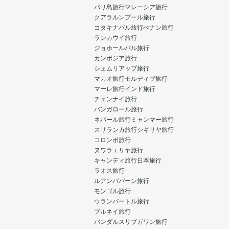
バリ島旅行
マレーシア旅行
クアラルンプール旅行
コタキナバル旅行
ぺナン旅行
ランカウイ旅行
ジョホールバル旅行
カンボジア旅行
シェムリアップ旅行
マカオ旅行
モルディブ旅行
マーレ旅行
インド旅行
チェンナイ旅行
バンガロール旅行
ネパール旅行
ミャンマー旅行
スリランカ旅行
シギリヤ旅行
コロンボ旅行
ヌワラエリヤ旅行
キャンディ旅行
日本旅行
ラオス旅行
ルアンパバーン旅行
モンゴル旅行
ウランバートル旅行
ブルネイ旅行
バンダルスリブガワン旅行