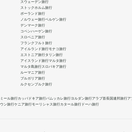
スウェーデン旅行
ストックホルム旅行
ポーランド旅行
ノルウェー旅行
ベルゲン旅行
デンマーク旅行
コペンハーゲン旅行
スロベニア旅行
フランクフルト旅行
アイルランド旅行
モナコ旅行
エストニア旅行
タリン旅行
アイスランド旅行
マルタ旅行
マルタ島旅行
スロバキア旅行
ルーマニア旅行
ブルガリア旅行
ルクセンブルク旅行
ミール旅行
カッパドキア旅行
パムッカレ旅行
ヨルダン旅行
アラブ首長国連邦旅行
ア
ウン旅行
ケニア旅行
モーリシャス旅行
カタール旅行
ドーハ旅行