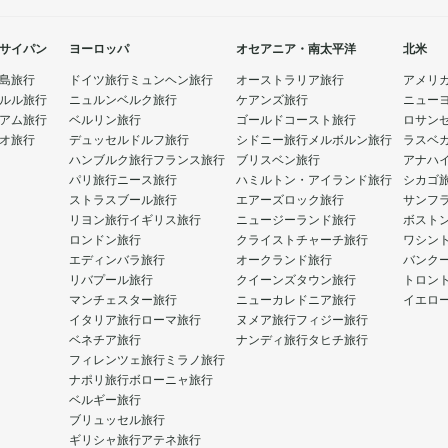
サイパン
ヨーロッパ
オセアニア・南太平洋
北米
島旅行
ドイツ旅行
ミュンヘン旅行
オーストラリア旅行
アメリ
ルル旅行
ニュルンベルク旅行
ケアンズ旅行
ニュー
アム旅行
ベルリン旅行
ゴールドコースト旅行
ロサン
オ旅行
デュッセルドルフ旅行
シドニー旅行
メルボルン旅行
ラスベ
ハンブルク旅行
フランス旅行
ブリスベン旅行
アナハ
パリ旅行
ニース旅行
ハミルトン・アイランド旅行
シカゴ
ストラスブール旅行
エアーズロック旅行
サンフ
リヨン旅行
イギリス旅行
ニュージーランド旅行
ボスト
ロンドン旅行
クライストチャーチ旅行
ワシン
エディンバラ旅行
オークランド旅行
バンク
リバプール旅行
クイーンズタウン旅行
トロン
マンチェスター旅行
ニューカレドニア旅行
イエロ
イタリア旅行
ローマ旅行
ヌメア旅行
フィジー旅行
ベネチア旅行
ナンディ旅行
タヒチ旅行
フィレンツェ旅行
ミラノ旅行
ナポリ旅行
ボローニャ旅行
ベルギー旅行
ブリュッセル旅行
ギリシャ旅行
アテネ旅行