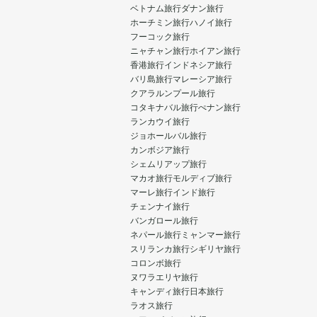
ベトナム旅行
ダナン旅行
ホーチミン旅行
ハノイ旅行
フーコック旅行
ニャチャン旅行
ホイアン旅行
香港旅行
インドネシア旅行
バリ島旅行
マレーシア旅行
クアラルンプール旅行
コタキナバル旅行
ぺナン旅行
ランカウイ旅行
ジョホールバル旅行
カンボジア旅行
シェムリアップ旅行
マカオ旅行
モルディブ旅行
マーレ旅行
インド旅行
チェンナイ旅行
バンガロール旅行
ネパール旅行
ミャンマー旅行
スリランカ旅行
シギリヤ旅行
コロンボ旅行
ヌワラエリヤ旅行
キャンディ旅行
日本旅行
ラオス旅行