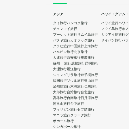
アジア
ハワイ・グアム・
タイ旅行
バンコク旅行
ハワイ旅行
ハワイ
チェンマイ旅行
マウイ島旅行
ホノ
プーケット旅行
サムイ島旅行
カウアイ島旅行
グ
パタヤ旅行
カオラック旅行
サイパン旅行
パラ
クラビ旅行
中国旅行
上海旅行
ハルビン旅行
北京旅行
大連旅行
西安旅行
重慶旅行
蘇州 旅行
成都旅行
昆明旅行
大理旅行
麗江旅行
シャングリラ旅行
奔子欄旅行
韓国旅行
ソウル旅行
釜山旅行
済州島旅行
木浦旅行
仁川旅行
大邱旅行
台湾旅行
台北旅行
高雄旅行
台南旅行
日月潭旅行
阿里山旅行
台中旅行
フィリピン旅行
セブ島旅行
マニラ旅行
クラーク旅行
ボホール旅行
シンガポール旅行