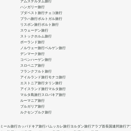
アムステルダム旅行
ハンガリー旅行
ブダペスト旅行
チェコ旅行
プラハ旅行
ポルトガル旅行
リスボン旅行
ポルト旅行
スウェーデン旅行
ストックホルム旅行
ポーランド旅行
ノルウェー旅行
ベルゲン旅行
デンマーク旅行
コペンハーゲン旅行
スロベニア旅行
フランクフルト旅行
アイルランド旅行
モナコ旅行
エストニア旅行
タリン旅行
アイスランド旅行
マルタ旅行
マルタ島旅行
スロバキア旅行
ルーマニア旅行
ブルガリア旅行
ルクセンブルク旅行
ミール旅行
カッパドキア旅行
パムッカレ旅行
ヨルダン旅行
アラブ首長国連邦旅行
ア