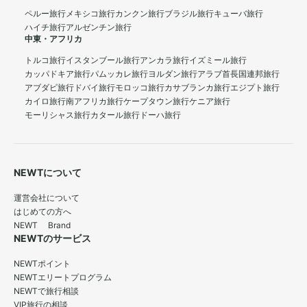
ペルー旅行
メキシコ旅行
カンクン旅行
ブラジル旅行
キューバ旅行
ハイチ旅行
アルゼンチン旅行
中東・アフリカ
トルコ旅行
イスタンブール旅行
アンカラ旅行
イズミール旅行
カッパドキア旅行
パムッカレ旅行
ヨルダン旅行
アラブ首長国連邦旅行
アブダビ旅行
ドバイ旅行
モロッコ旅行
カサブランカ旅行
エジプト旅行
カイロ旅行
南アフリカ旅行
ケープタウン旅行
ケニア旅行
モーリシャス旅行
カタール旅行
ドーハ旅行
NEWTについて
運営会社について
はじめての方へ
NEWT Brand
NEWTのサービス
NEWTポイント
NEWTエリートプログラム
NEWTで旅行相談
VIP旅行の相談