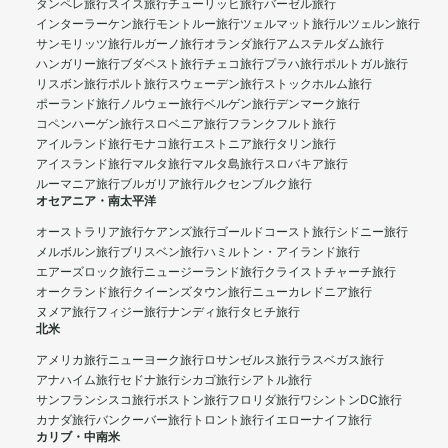
タンペレ旅行
スイス旅行
チューリッヒ旅行
バーゼル旅行
インターラーケン旅行
モントルー旅行
ツェルマット旅行
ルツェルン旅行
サンモリッツ旅行
ルガーノ旅行
オランダ旅行
アムステルダム旅行
ハンガリー旅行
ブダペスト旅行
チェコ旅行
プラハ旅行
ポルトガル旅行
リスボン旅行
ポルト旅行
スウェーデン旅行
ストックホルム旅行
ポーランド旅行
ノルウェー旅行
ベルゲン旅行
デンマーク旅行
コペンハーゲン旅行
スロベニア旅行
フランクフルト旅行
アイルランド旅行
モナコ旅行
エストニア旅行
タリン旅行
アイスランド旅行
マルタ旅行
マルタ島旅行
スロバキア旅行
ルーマニア旅行
ブルガリア旅行
ルクセンブルク旅行
オセアニア・南太平洋
オーストラリア旅行
ケアンズ旅行
ゴールドコースト旅行
シドニー旅行
メルボルン旅行
ブリスベン旅行
ハミルトン・アイランド旅行
エアーズロック旅行
ニュージーランド旅行
クライストチャーチ旅行
オークランド旅行
クイーンズタウン旅行
ニューカレドニア旅行
ヌメア旅行
フィジー旅行
ナンディ旅行
タヒチ旅行
北米
アメリカ旅行
ニューヨーク旅行
ロサンゼルス旅行
ラスベガス旅行
アナハイム旅行
セドナ旅行
シカゴ旅行
シアトル旅行
サンフランシスコ旅行
ボストン旅行
フロリダ旅行
ワシントンDC旅行
カナダ旅行
バンクーバー旅行
トロント旅行
イエローナイフ旅行
カリブ・中南米