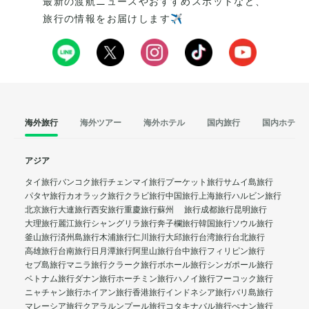
最新の渡航ニュースやおすすめスポットなど、
旅行の情報をお届けします✈️
海外旅行
海外ツアー
海外ホテル
国内旅行
国内ホテル
アジア
タイ旅行
バンコク旅行
チェンマイ旅行
プーケット旅行
サムイ島旅行
パタヤ旅行
カオラック旅行
クラビ旅行
中国旅行
上海旅行
ハルビン旅行
北京旅行
大連旅行
西安旅行
重慶旅行
蘇州 旅行
成都旅行
昆明旅行
大理旅行
麗江旅行
シャングリラ旅行
奔子欄旅行
韓国旅行
ソウル旅行
釜山旅行
済州島旅行
木浦旅行
仁川旅行
大邱旅行
台湾旅行
台北旅行
高雄旅行
台南旅行
日月潭旅行
阿里山旅行
台中旅行
フィリピン旅行
セブ島旅行
マニラ旅行
クラーク旅行
ボホール旅行
シンガポール旅行
ベトナム旅行
ダナン旅行
ホーチミン旅行
ハノイ旅行
フーコック旅行
ニャチャン旅行
ホイアン旅行
香港旅行
インドネシア旅行
バリ島旅行
マレーシア旅行
クアラルンプール旅行
コタキナバル旅行
ぺナン旅行