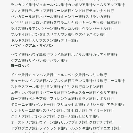
ランカウイ旅行
ジョホールバル旅行
カンボジア旅行
シェムリアップ旅行
マカオ旅行
モルディブ旅行
マーレ旅行
インド旅行
チェンナイ旅行
バンガロール旅行
ネパール旅行
ミャンマー旅行
スリランカ旅行
シギリヤ旅行
コロンボ旅行
ヌワラエリヤ旅行
キャンディ旅行
日本旅行
ラオス旅行
ルアンパバーン旅行
モンゴル旅行
ウランバートル旅行
ブルネイ旅行
バンダルスリブガワン旅行
ウズベキスタン旅行
キルギス旅行
カザフスタン旅行
デリー旅行
ハワイ・グアム・サイパン
ハワイ旅行
ハワイ島旅行
マウイ島旅行
ホノルル旅行
カウアイ島旅行
グアム旅行
サイパン旅行
パラオ旅行
ヨーロッパ
ドイツ旅行
ミュンヘン旅行
ニュルンベルク旅行
ベルリン旅行
デュッセルドルフ旅行
ハンブルク旅行
フランス旅行
パリ旅行
ニース旅行
ストラスブール旅行
リヨン旅行
イギリス旅行
ロンドン旅行
エディンバラ旅行
リバプール旅行
マンチェスター旅行
イタリア旅行
ローマ旅行
ベネチア旅行
フィレンツェ旅行
ミラノ旅行
ナポリ旅行
ボローニャ旅行
ベルギー旅行
ブリュッセル旅行
ギリシャ旅行
アテネ旅行
サントリーニ島旅行
スペイン旅行
バルセロナ旅行
マドリード旅行
グラナダ旅行
バレンシア旅行
ジローナ旅行
セビリア旅行
オーストリア旅行
ウィーン旅行
ザルツブルク旅行
クロアチア旅行
ドブロブニク旅行
フィンランド旅行
ヘルシンキ旅行
ロヴァニエミ旅行