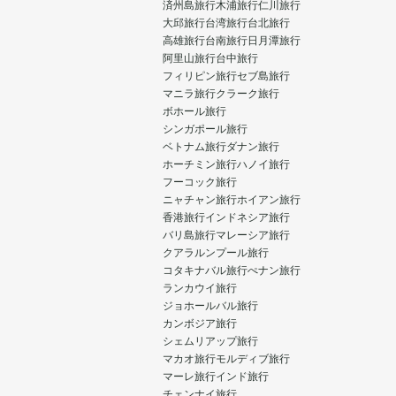
済州島旅行
木浦旅行
仁川旅行
大邱旅行
台湾旅行
台北旅行
高雄旅行
台南旅行
日月潭旅行
阿里山旅行
台中旅行
フィリピン旅行
セブ島旅行
マニラ旅行
クラーク旅行
ボホール旅行
シンガポール旅行
ベトナム旅行
ダナン旅行
ホーチミン旅行
ハノイ旅行
フーコック旅行
ニャチャン旅行
ホイアン旅行
香港旅行
インドネシア旅行
バリ島旅行
マレーシア旅行
クアラルンプール旅行
コタキナバル旅行
ぺナン旅行
ランカウイ旅行
ジョホールバル旅行
カンボジア旅行
シェムリアップ旅行
マカオ旅行
モルディブ旅行
マーレ旅行
インド旅行
チェンナイ旅行