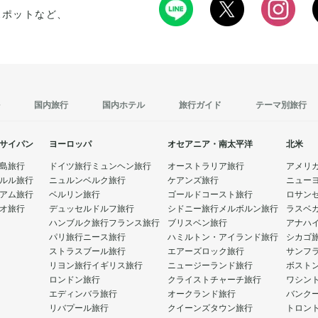
スポットなど、
国内旅行
国内ホテル
旅行ガイド
テーマ別旅行
サイパン
ヨーロッパ
オセアニア・南太平洋
北米
島旅行
ドイツ旅行
ミュンヘン旅行
オーストラリア旅行
アメリ
ルル旅行
ニュルンベルク旅行
ケアンズ旅行
ニュー
アム旅行
ベルリン旅行
ゴールドコースト旅行
ロサン
オ旅行
デュッセルドルフ旅行
シドニー旅行
メルボルン旅行
ラスベ
ハンブルク旅行
フランス旅行
ブリスベン旅行
アナハ
パリ旅行
ニース旅行
ハミルトン・アイランド旅行
シカゴ
ストラスブール旅行
エアーズロック旅行
サンフ
リヨン旅行
イギリス旅行
ニュージーランド旅行
ボスト
ロンドン旅行
クライストチャーチ旅行
ワシン
エディンバラ旅行
オークランド旅行
バンク
リバプール旅行
クイーンズタウン旅行
トロン