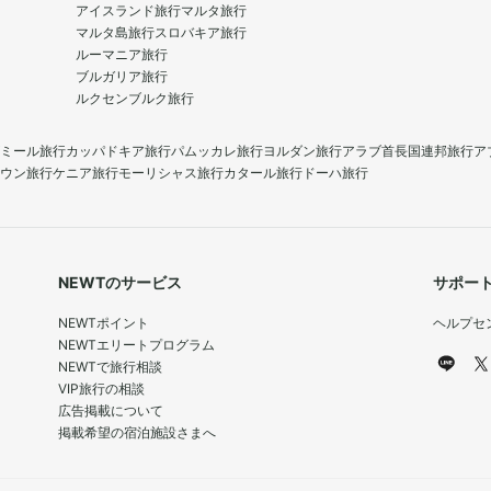
アイスランド旅行
マルタ旅行
マルタ島旅行
スロバキア旅行
ルーマニア旅行
ブルガリア旅行
ルクセンブルク旅行
ミール旅行
カッパドキア旅行
パムッカレ旅行
ヨルダン旅行
アラブ首長国連邦旅行
ア
ウン旅行
ケニア旅行
モーリシャス旅行
カタール旅行
ドーハ旅行
NEWTのサービス
サポー
NEWTポイント
ヘルプセ
NEWTエリートプログラム
NEWTで旅行相談
VIP旅行の相談
広告掲載について
掲載希望の宿泊施設さまへ