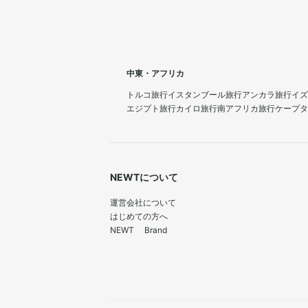
中東・アフリカ
トルコ旅行
イスタンブール旅行
アンカラ旅行
イズ
エジプト旅行
カイロ旅行
南アフリカ旅行
ケープタ
NEWTについて
運営会社について
はじめての方へ
NEWT Brand