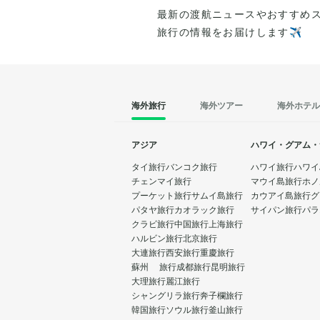
最新の渡航ニュースやおすすめ
旅行の情報をお届けします✈️
海外旅行
海外ツアー
海外ホテル
アジア
ハワイ・グアム・
タイ旅行
バンコク旅行
ハワイ旅行
ハワイ
チェンマイ旅行
マウイ島旅行
ホノ
プーケット旅行
サムイ島旅行
カウアイ島旅行
グ
パタヤ旅行
カオラック旅行
サイパン旅行
パラ
クラビ旅行
中国旅行
上海旅行
ハルビン旅行
北京旅行
大連旅行
西安旅行
重慶旅行
蘇州 旅行
成都旅行
昆明旅行
大理旅行
麗江旅行
シャングリラ旅行
奔子欄旅行
韓国旅行
ソウル旅行
釜山旅行