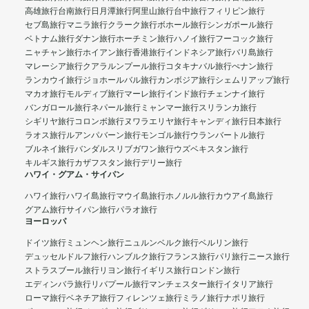
高雄旅行
台南旅行
日月潭旅行
阿里山旅行
台中旅行
フィリピン旅行
セブ島旅行
マニラ旅行
クラーク旅行
ボホール旅行
シンガポール旅行
ベトナム旅行
ダナン旅行
ホーチミン旅行
ハノイ旅行
フーコック旅行
ニャチャン旅行
ホイアン旅行
香港旅行
インドネシア旅行
バリ島旅行
マレーシア旅行
クアラルンプール旅行
コタキナバル旅行
ぺナン旅行
ランカウイ旅行
ジョホールバル旅行
カンボジア旅行
シェムリアップ旅行
マカオ旅行
モルディブ旅行
マーレ旅行
インド旅行
チェンナイ旅行
バンガロール旅行
ネパール旅行
ミャンマー旅行
スリランカ旅行
シギリヤ旅行
コロンボ旅行
ヌワラエリヤ旅行
キャンディ旅行
日本旅行
ラオス旅行
ルアンパバーン旅行
モンゴル旅行
ウランバートル旅行
ブルネイ旅行
バンダルスリブガワン旅行
ウズベキスタン旅行
キルギス旅行
カザフスタン旅行
デリー旅行
ハワイ・グアム・サイパン
ハワイ旅行
ハワイ島旅行
マウイ島旅行
ホノルル旅行
カウアイ島旅行
グアム旅行
サイパン旅行
パラオ旅行
ヨーロッパ
ドイツ旅行
ミュンヘン旅行
ニュルンベルク旅行
ベルリン旅行
デュッセルドルフ旅行
ハンブルク旅行
フランス旅行
パリ旅行
ニース旅行
ストラスブール旅行
リヨン旅行
イギリス旅行
ロンドン旅行
エディンバラ旅行
リバプール旅行
マンチェスター旅行
イタリア旅行
ローマ旅行
ベネチア旅行
フィレンツェ旅行
ミラノ旅行
ナポリ旅行