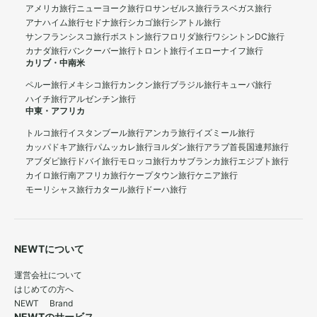
アメリカ旅行
ニューヨーク旅行
ロサンゼルス旅行
ラスベガス旅行
アナハイム旅行
セドナ旅行
シカゴ旅行
シアトル旅行
サンフランシスコ旅行
ボストン旅行
フロリダ旅行
ワシントンDC旅行
カナダ旅行
バンクーバー旅行
トロント旅行
イエローナイフ旅行
カリブ・中南米
ペルー旅行
メキシコ旅行
カンクン旅行
ブラジル旅行
キューバ旅行
ハイチ旅行
アルゼンチン旅行
中東・アフリカ
トルコ旅行
イスタンブール旅行
アンカラ旅行
イズミール旅行
カッパドキア旅行
パムッカレ旅行
ヨルダン旅行
アラブ首長国連邦旅行
アブダビ旅行
ドバイ旅行
モロッコ旅行
カサブランカ旅行
エジプト旅行
カイロ旅行
南アフリカ旅行
ケープタウン旅行
ケニア旅行
モーリシャス旅行
カタール旅行
ドーハ旅行
NEWTについて
運営会社について
はじめての方へ
NEWT Brand