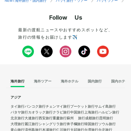
NEWT海外旅行・国内旅行
ハワイ旅行・ツアー
ハワイツアー
ホ
Follow Us
最新の渡航ニュースやおすすめスポットなど、
旅行の情報をお届けします✈️
海外旅行
海外ツアー
海外ホテル
国内旅行
国内ホテル
アジア
タイ旅行
バンコク旅行
チェンマイ旅行
プーケット旅行
サムイ島旅行
パタヤ旅行
カオラック旅行
クラビ旅行
中国旅行
上海旅行
ハルビン旅行
北京旅行
大連旅行
西安旅行
重慶旅行
蘇州 旅行
成都旅行
昆明旅行
大理旅行
麗江旅行
シャングリラ旅行
奔子欄旅行
韓国旅行
ソウル旅行
釜山旅行
済州島旅行
木浦旅行
仁川旅行
大邱旅行
台湾旅行
台北旅行