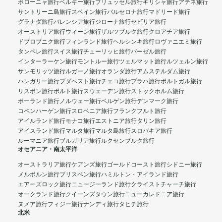
ボローニャ旅行
ベルギー旅行
ブリュッセル旅行
ギリシャ旅行
アテネ旅行
サントリーニ島旅行
スペイン旅行
バルセロナ旅行
マドリード旅行
グラナダ旅行
バレンシア旅行
ジローナ旅行
セビリア旅行
オーストリア旅行
ウィーン旅行
ザルツブルク旅行
クロアチア旅行
ドブロブニク旅行
フィンランド旅行
ヘルシンキ旅行
ロヴァニエミ旅行
タンペレ旅行
スイス旅行
チューリッヒ旅行
バーゼル旅行
インターラーケン旅行
モントルー旅行
ツェルマット旅行
ルツェルン旅行
サンモリッツ旅行
ルガーノ旅行
オランダ旅行
アムステルダム旅行
ハンガリー旅行
ブダペスト旅行
チェコ旅行
プラハ旅行
ポルトガル旅行
リスボン旅行
ポルト旅行
スウェーデン旅行
ストックホルム旅行
ポーランド旅行
ノルウェー旅行
ベルゲン旅行
デンマーク旅行
コペンハーゲン旅行
スロベニア旅行
フランクフルト旅行
アイルランド旅行
モナコ旅行
エストニア旅行
タリン旅行
アイスランド旅行
マルタ旅行
マルタ島旅行
スロバキア旅行
ルーマニア旅行
ブルガリア旅行
ルクセンブルク旅行
オセアニア・南太平洋
オーストラリア旅行
ケアンズ旅行
ゴールドコースト旅行
シドニー旅行
メルボルン旅行
ブリスベン旅行
ハミルトン・アイランド旅行
エアーズロック旅行
ニュージーランド旅行
クライストチャーチ旅行
オークランド旅行
クイーンズタウン旅行
ニューカレドニア旅行
ヌメア旅行
フィジー旅行
ナンディ旅行
タヒチ旅行
北米