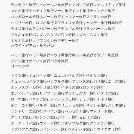
ランカウイ旅行
ジョホールバル旅行
カンボジア旅行
シェムリアップ旅行
マカオ旅行
モルディブ旅行
マーレ旅行
インド旅行
チェンナイ旅行
バンガロール旅行
ネパール旅行
ミャンマー旅行
スリランカ旅行
シギリヤ旅行
コロンボ旅行
ヌワラエリヤ旅行
キャンディ旅行
日本旅行
ラオス旅行
ルアンパバーン旅行
モンゴル旅行
ウランバートル旅行
ブルネイ旅行
バンダルスリブガワン旅行
ウズベキスタン旅行
キルギス旅行
カザフスタン旅行
デリー旅行
ハワイ・グアム・サイパン
ハワイ旅行
ハワイ島旅行
マウイ島旅行
ホノルル旅行
カウアイ島旅行
グアム旅行
サイパン旅行
パラオ旅行
ヨーロッパ
ドイツ旅行
ミュンヘン旅行
ニュルンベルク旅行
ベルリン旅行
デュッセルドルフ旅行
ハンブルク旅行
フランス旅行
パリ旅行
ニース旅行
ストラスブール旅行
リヨン旅行
イギリス旅行
ロンドン旅行
エディンバラ旅行
リバプール旅行
マンチェスター旅行
イタリア旅行
ローマ旅行
ベネチア旅行
フィレンツェ旅行
ミラノ旅行
ナポリ旅行
ボローニャ旅行
ベルギー旅行
ブリュッセル旅行
ギリシャ旅行
アテネ旅行
サントリーニ島旅行
スペイン旅行
バルセロナ旅行
マドリード旅行
グラナダ旅行
バレンシア旅行
ジローナ旅行
セビリア旅行
オーストリア旅行
ウィーン旅行
ザルツブルク旅行
クロアチア旅行
ドブロブニク旅行
フィンランド旅行
ヘルシンキ旅行
ロヴァニエミ旅行