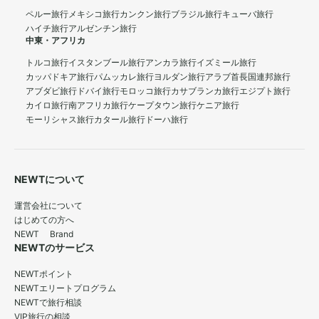
ペルー旅行
メキシコ旅行
カンクン旅行
ブラジル旅行
キューバ旅行
ハイチ旅行
アルゼンチン旅行
中東・アフリカ
トルコ旅行
イスタンブール旅行
アンカラ旅行
イズミール旅行
カッパドキア旅行
パムッカレ旅行
ヨルダン旅行
アラブ首長国連邦旅行
アブダビ旅行
ドバイ旅行
モロッコ旅行
カサブランカ旅行
エジプト旅行
カイロ旅行
南アフリカ旅行
ケープタウン旅行
ケニア旅行
モーリシャス旅行
カタール旅行
ドーハ旅行
NEWTについて
運営会社について
はじめての方へ
NEWT Brand
NEWTのサービス
NEWTポイント
NEWTエリートプログラム
NEWTで旅行相談
VIP旅行の相談