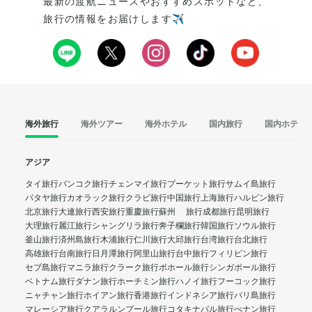
最新の渡航ニュースやおすすめスポットなど、
旅行の情報をお届けします✈️
海外旅行
海外ツアー
海外ホテル
国内旅行
国内ホテル
アジア
タイ旅行
バンコク旅行
チェンマイ旅行
プーケット旅行
サムイ島旅行
パタヤ旅行
カオラック旅行
クラビ旅行
中国旅行
上海旅行
ハルビン旅行
北京旅行
大連旅行
西安旅行
重慶旅行
蘇州 旅行
成都旅行
昆明旅行
大理旅行
麗江旅行
シャングリラ旅行
奔子欄旅行
韓国旅行
ソウル旅行
釜山旅行
済州島旅行
木浦旅行
仁川旅行
大邱旅行
台湾旅行
台北旅行
高雄旅行
台南旅行
日月潭旅行
阿里山旅行
台中旅行
フィリピン旅行
セブ島旅行
マニラ旅行
クラーク旅行
ボホール旅行
シンガポール旅行
ベトナム旅行
ダナン旅行
ホーチミン旅行
ハノイ旅行
フーコック旅行
ニャチャン旅行
ホイアン旅行
香港旅行
インドネシア旅行
バリ島旅行
マレーシア旅行
クアラルンプール旅行
コタキナバル旅行
ぺナン旅行