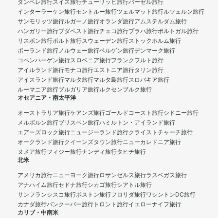
タンペレ旅行
スイス旅行
チューリッヒ旅行
バーゼル旅行
インターラーケン旅行
モントルー旅行
ツェルマット旅行
ルツェルン旅行
サンモリッツ旅行
ルガーノ旅行
オランダ旅行
アムステルダム旅行
ハンガリー旅行
ブダペスト旅行
チェコ旅行
プラハ旅行
ポルトガル旅行
リスボン旅行
ポルト旅行
スウェーデン旅行
ストックホルム旅行
ポーランド旅行
ノルウェー旅行
ベルゲン旅行
デンマーク旅行
コペンハーゲン旅行
スロベニア旅行
フランクフルト旅行
アイルランド旅行
モナコ旅行
エストニア旅行
タリン旅行
アイスランド旅行
マルタ旅行
マルタ島旅行
スロバキア旅行
ルーマニア旅行
ブルガリア旅行
ルクセンブルク旅行
オセアニア・南太平洋
オーストラリア旅行
ケアンズ旅行
ゴールドコースト旅行
シドニー旅行
メルボルン旅行
ブリスベン旅行
ハミルトン・アイランド旅行
エアーズロック旅行
ニュージーランド旅行
クライストチャーチ旅行
オークランド旅行
クイーンズタウン旅行
ニューカレドニア旅行
ヌメア旅行
フィジー旅行
ナンディ旅行
タヒチ旅行
北米
アメリカ旅行
ニューヨーク旅行
ロサンゼルス旅行
ラスベガス旅行
アナハイム旅行
セドナ旅行
シカゴ旅行
シアトル旅行
サンフランシスコ旅行
ボストン旅行
フロリダ旅行
ワシントンDC旅行
カナダ旅行
バンクーバー旅行
トロント旅行
イエローナイフ旅行
カリブ・中南米