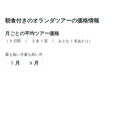
あり、なんと700万株以上ものチューリップ
会の多い場所でもあ
が植えられています。園内には、のんびりと散歩
した石畳の広場と、
できる遊歩道や静かに流れる小川があり、自然の
景色も見どころ。と
なかを散策できます。チューリップ以外にもアネ
テルダム王宮は、大
朝食付きのオランダツアーの価格情報
モネや水仙、ヒヤシンス、ムスカリ、バラ、カー
ても印象的です。現
ネーションなどの植物があり、色とりどりの庭園
る王宮は、行事が行
月ごとの平均ツアー価格
を楽しむことができます。
学も可能です。
（
5日間 / 2名1室 / おとな1名あたり
）
最も低い月
最も高い月
1
月
9
月