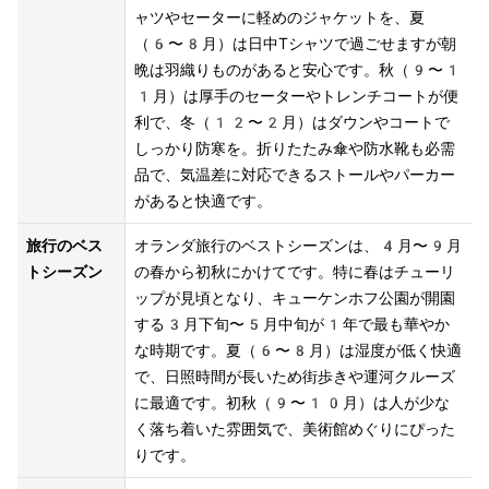
ャツやセーターに軽めのジャケットを、夏
（6〜8月）は日中Tシャツで過ごせますが朝
晩は羽織りものがあると安心です。秋（9〜1
1月）は厚手のセーターやトレンチコートが便
利で、冬（12〜2月）はダウンやコートで
しっかり防寒を。折りたたみ傘や防水靴も必需
品で、気温差に対応できるストールやパーカー
があると快適です。
旅行のベス
オランダ旅行のベストシーズンは、4月〜9月
トシーズン
の春から初秋にかけてです。特に春はチューリ
ップが見頃となり、キューケンホフ公園が開園
する3月下旬〜5月中旬が1年で最も華やか
な時期です。夏（6〜8月）は湿度が低く快適
で、日照時間が長いため街歩きや運河クルーズ
に最適です。初秋（9〜10月）は人が少な
く落ち着いた雰囲気で、美術館めぐりにぴった
りです。