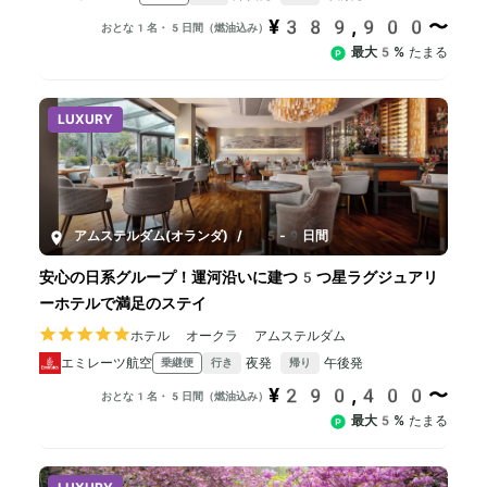
¥389,900〜
おとな1名・5日間（燃油込み）
最大5%
たまる
LUXURY
アムステルダム(オランダ)
/
5-9日間
安心の日系グループ！運河沿いに建つ5つ星ラグジュアリ
ーホテルで満足のステイ
ホテル オークラ アムステルダム
エミレーツ航空
夜発
午後発
乗継便
行き
帰り
¥290,400〜
おとな1名・5日間（燃油込み）
最大5%
たまる