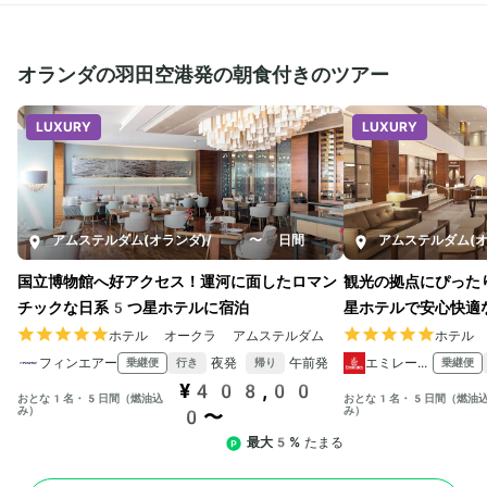
オランダの羽田空港発の朝食付きのツアー
LUXURY
LUXURY
アムステルダム(オランダ)
/
5〜8日間
アムステルダム(オ
国立博物館へ好アクセス！運河に面したロマン
観光の拠点にぴった
チックな日系5つ星ホテルに宿泊
星ホテルで安心快適
ホテル オークラ アムステルダム
ホテル
フィンエアー
夜発
午前発
エミレーツ航空
乗継便
乗継便
行き
帰り
¥408,00
おとな1名・5日間（燃油込
おとな1名・5日間（燃油
み）
み）
0〜
最大5%
たまる