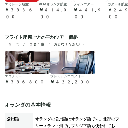
エミレーツ航空
KLMオランダ航空
フィンエアー
カタール航空
￥333,6
￥414,0
￥441,9
￥249
00
00
00
00
フライト座席ごとの平均ツアー価格
（
5日間 / 2名1室 / おとな1名あたり
）
エコノミー
プレミアムエコノミー
￥336,800
￥422,200
オランダの基本情報
公用語
オランダの公用語はオランダ語です。北部のフ
リースラント州ではフリジア語も使われてお