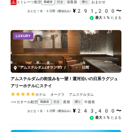
エミレーツ航空
深夜発
おまかせ
乗継便
行き
帰り
¥291,200〜
おとな1名・5日間（燃油込み）
最大5%
たまる
LUXURY
アムステルダム(オランダ)
/
5-9日間
アムステルダムの街並みを一望！運河沿いの日系ラグジュ
アリーホテルにステイ
ホテル オークラ アムステルダム
カタール航空
夜発
午後発
乗継便
行き
帰り
¥243,400〜
おとな1名・5日間（燃油込み）
最大5%
たまる