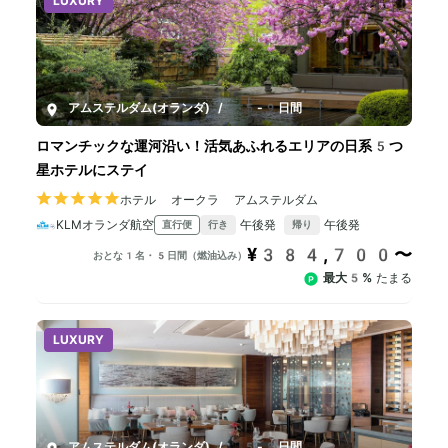
LUXURY
アムステルダム(オランダ)
/
5-9日間
ロマンチックな運河沿い！活気あふれるエリアの日系5つ
星ホテルにステイ
ホテル オークラ アムステルダム
KLMオランダ航空
午後発
午後発
直行便
行き
帰り
¥384,700〜
おとな1名・5日間（燃油込み）
最大5%
たまる
LUXURY
アムステルダム(オランダ)
/
5-8日間