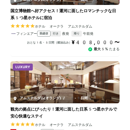
国立博物館へ好アクセス！運河に面したロマンチックな日
系5つ星ホテルに宿泊
ホテル オークラ アムステルダム
フィンエアー
夜発
午前発
乗継便
行き
帰り
¥408,000〜
おとな1名・5日間（燃油込み）
最大5%
たまる
LUXURY
アムステルダム(オランダ)
/
5-9日間
観光の拠点にぴったり！運河に面した日系5つ星ホテルで
安心快適なステイ
ホテル オークラ アムステルダム