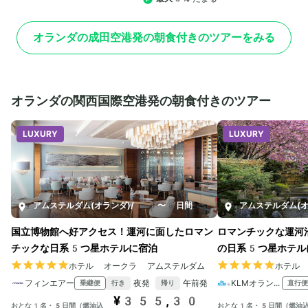
オランダの成田空港発の朝食付きのツアーをみる
オランダの関西国際空港発の朝食付きのツアー
LUXURY
LUXURY
アムステルダム(オランダ)
/
5〜8日間
アムステルダム(オ
国立博物館へ好アクセス！運河に面したロマン
ロマンチックな運河
チックな日系5つ星ホテルに宿泊
の日系5つ星ホテル
ホテル オークラ アムステルダム
ホテル
フィンエアー
夜発
午前発
KLMオランダ航空
乗継便
直行便
行き
帰り
¥355,30
おとな1名・5日間（燃油込
おとな1名・5日間（燃油