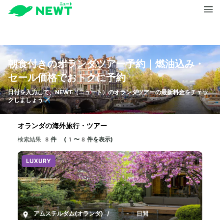
朝食付きのオランダツアー予約｜燃油込み・
セール価格でおトクに予約
日付を入力して、NEWT（ニュート）のオランダツアーの最新料金をチェッ
クしましょう✈️
オランダの海外旅行・ツアー
検索結果
8件 (1〜8件を表示)
LUXURY
アムステルダム(オランダ)
/
5-9日間