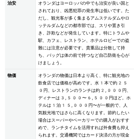
治安
オランダはヨーロッパの中でも治安が良い国と
されており、凶悪犯罪の発生率は低いです。た
だし、観光客が多く集まるアムステルダムやロ
ッテルダムなどの都市部では、スリや置き引
き、詐欺などが発生しています。特にトラムや
駅、カフェ、レストラン、ホテルロビーでの盗
難には注意が必要です。貴重品は分散して持
ち、バッグは体の前で持つなど自己防衛を心が
けましょう。
物価
オランダの物価は日本より高く、特に観光地の
飲食店では価格が高めです。水1本で約25
0円、レストランのランチは約2,000円、
ディナーは3,500〜6,500円ほど。ホ
テルは1泊15,000円〜が一般的で、人
気観光地ではさらに高くなります。節約したい
場合はスーパーやベーカリーでの購入がおすす
めで、ランチタイムを活用すれば外食費も抑え
られます。交通機関ではカード決済の方が現金