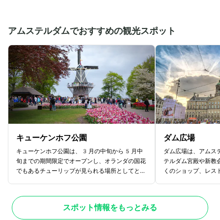
アムステルダムでおすすめの観光スポット
キューケンホフ公園
ダム広場
キューケンホフ公園は、3月の中旬から5月中
ダム広場は、アムス
旬までの期間限定でオープンし、オランダの国花
テルダム宮殿や新教
でもあるチューリップが見られる場所としてとて
くのショップ、レス
も人気のスポット。毎年キューケンホフ公園がオ
リアです。アムステ
ープンする2か月の間に、世界中から数百万人
れた堰（Dam）が
の観光客が訪れます。32ヘクタールと広大な
場と呼ばれています
スポット情報をもっとみる
敷地を持つ公園には世界最大のチューリップ畑が
発着するアムステル