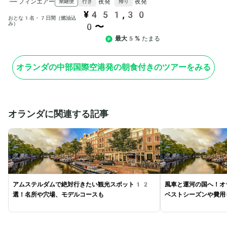
フィンエアー
夜発
夜発
乗継便
行き
帰り
¥451,30
おとな1名・7日間（燃油込
み）
0〜
最大5%
たまる
オランダの中部国際空港発の朝食付きのツアーをみる
オランダに関連する記事
アムステルダムで絶対行きたい観光スポット12
風車と運河の国へ！オ
選！名所や穴場、モデルコースも
ベストシーズンや費用