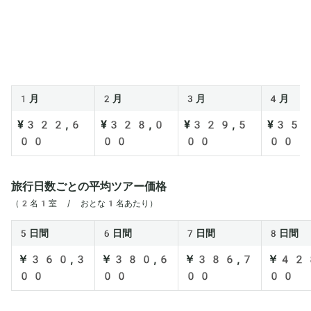
1月
2月
3月
4月
¥322,6
¥328,0
¥329,5
¥350
00
00
00
00
旅行日数ごとの平均ツアー価格
（2名1室 / おとな1名あたり）
5日間
6日間
7日間
8日間
￥360,3
￥380,6
￥386,7
￥42
00
00
00
00