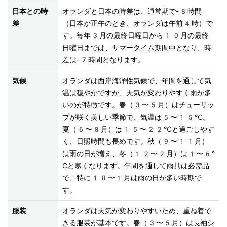
日本との時
オランダと日本の時差は、通常期で-8時間
差
（日本が正午のとき、オランダは午前4時）で
す。毎年3月の最終日曜日から10月の最終
日曜日までは、サマータイム期間中となり、時
差は-7時間となります。
気候
オランダは西岸海洋性気候で、年間を通して気
温は穏やかですが、天気が変わりやすく雨が多
いのが特徴です。春（3〜5月）はチューリッ
プが咲く美しい季節で、気温は5〜15°C。
夏（6〜8月）は15〜22°Cと過ごしやす
く、日照時間も長めです。秋（9〜11月）
は雨の日が増え、冬（12〜2月）は1〜6°
Cと寒くなります。年間を通して雨具は必需品
で、特に10〜1月は雨の日が多い時期で
す。
服装
オランダは天気が変わりやすいため、重ね着で
きる服装が基本です。春（3〜5月）は長袖シ