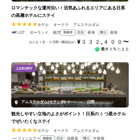
ロマンチックな運河沿い！活気あふれるエリアにある日系
の高層ホテルにステイ
ホテル オークラ アムステルダム
LOT ポーランド 航空
夜発
夜発
乗継便
行き
帰り
¥332,400〜
おとな1名・5日間（燃油込み）
最大5%
たまる
LUXURY
アムステルダム(オランダ)
/
5-8日間
観光しやすい立地のよさがポイント！日系の5つ星ホテル
でぜいたくなステイ
ホテル オークラ アムステルダム
フィンエアー
深夜発
午前発
乗継便
行き
帰り