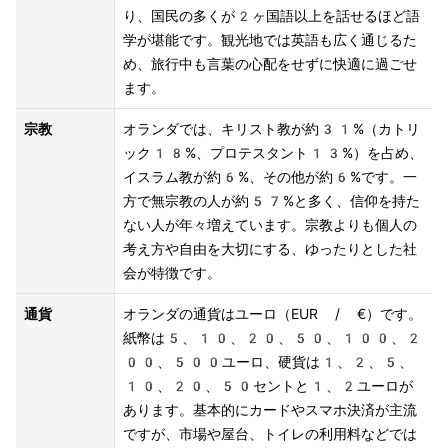
り、国民の多くが2ヶ国語以上を話せるほど語
学が堪能です。観光地では英語も広く通じるた
め、旅行中も言葉の心配をせずに快適に過ごせ
ます。
宗教
オランダでは、キリスト教が約31%（カトリ
ック18%、プロテスタント13%）を占め、
イスラム教が約6%、その他が約6%です。一
方で無宗教の人が約57%と多く、信仰を持た
ない人が年々増えています。宗教よりも個人の
考え方や自由を大切にする、ゆったりとした社
会が特徴です。
通貨
オランダの通貨はユーロ（EUR / €）です。
紙幣は5、10、20、50、100、2
00、500ユーロ、硬貨は1、2、5、
10、20、50セントと1、2ユーロが
あります。基本的にカードやスマホ決済が主流
ですが、市場や屋台、トイレの利用料などでは