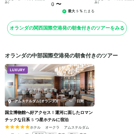
み）
み）
0〜
最大5%
たまる
オランダの関西国際空港発の朝食付きのツアーをみる
オランダの中部国際空港発の朝食付きのツアー
LUXURY
アムステルダム(オランダ)
/
7〜8日間
国立博物館へ好アクセス！運河に面したロマン
チックな日系5つ星ホテルに宿泊
ホテル オークラ アムステルダム