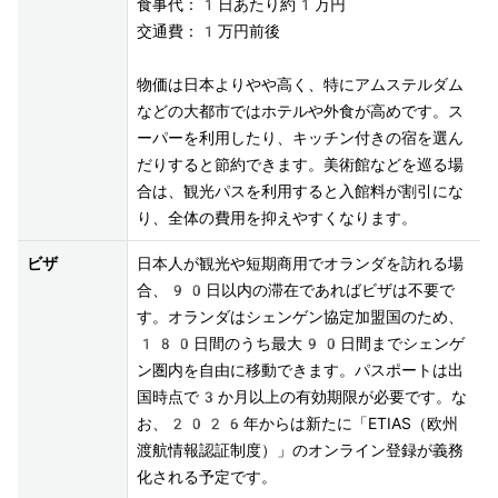
食事代：1日あたり約1万円

交通費：1万円前後

物価は日本よりやや高く、特にアムステルダム
などの大都市ではホテルや外食が高めです。ス
ーパーを利用したり、キッチン付きの宿を選ん
だりすると節約できます。美術館などを巡る場
合は、観光パスを利用すると入館料が割引にな
り、全体の費用を抑えやすくなります。
ビザ
日本人が観光や短期商用でオランダを訪れる場
合、90日以内の滞在であればビザは不要で
す。オランダはシェンゲン協定加盟国のため、
180日間のうち最大90日間までシェンゲ
ン圏内を自由に移動できます。パスポートは出
国時点で3か月以上の有効期限が必要です。な
お、2026年からは新たに「ETIAS（欧州
渡航情報認証制度）」のオンライン登録が義務
化される予定です。