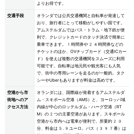
よりお得です。
交通手段
オランダでは公共交通機関と自転車が発達して
おり、旅行者にとって移動がしやすい国です。
アムステルダムではバス・トラム・地下鉄が便
利で、クレジットカードのタッチ決済で簡単に
乗車できます。1時間券や24時間券などの
チケットのほか、OVチップカード（交通ICカー
ド）を使えば複数の交通機関をスムーズに利用
可能です。自転車は地元民や観光客にも人気
で、街中の専用レーンを走るのが一般的。タク
シーやUberもありますが料金は高めです。
空港から市
オランダには、国際線が発着するアムステルダ
街地へのア
ム・スキポール空港（AMS）と、ヨーロッパ域
クセス方法
内線が中心のロッテルダム・ハーグ空港（RT
M）の2つの主要空港があります。スキポール
空港から市内へは電車が便利で、所要約20
分、料金は5.9ユーロ。バス（397番）は