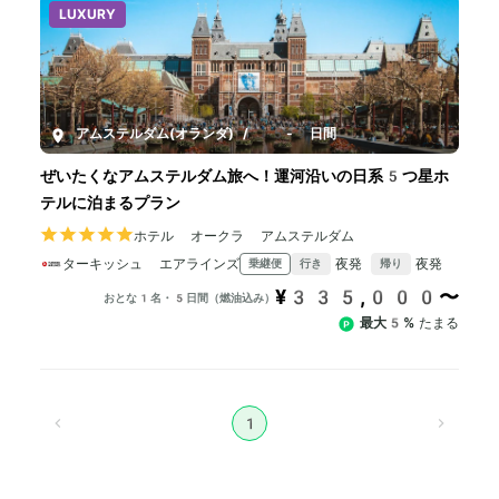
LUXURY
アムステルダム(オランダ)
/
5-9日間
ぜいたくなアムステルダム旅へ！運河沿いの日系5つ星ホ
テルに泊まるプラン
ホテル オークラ アムステルダム
ターキッシュ エアラインズ
夜発
夜発
乗継便
行き
帰り
¥335,000〜
おとな1名・5日間（燃油込み）
最大5%
たまる
1