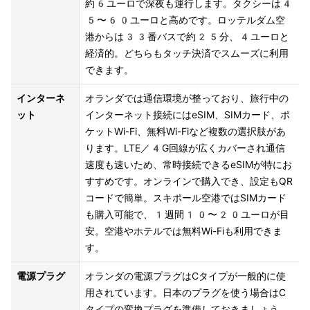
約6ユーロで深夜も運行します。タクシーは4
5〜60ユーロと高めです。ロッテルダム空
港からは33番バスで約25分、4ユーロと
経済的。どちらもタッチ決済でスムーズに利用
できます。
インターネ
オランダでは通信環境が整っており、旅行中の
ット
インターネット接続にはeSIM、SIMカード、ポ
ケットWi-Fi、無料Wi-Fiなど複数の選択肢があ
ります。LTE／4G回線が広くカバーされ通信
速度も速いため、常時接続できるeSIMが特にお
すすめです。オンラインで購入でき、設定もQR
コードで簡単。スキポール空港ではSIMカード
も購入可能で、1週間10〜20ユーロが目
安。空港やホテルでは無料Wi-Fiも利用できま
す。
電源プラグ
オランダの電源プラグはCタイプが一般的に使
用されています。日本のプラグを使う場合はC
タイプの変換プラグを準備しておきましょう。