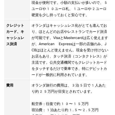
現金が便利です。小額の支払いが多いので、5
ユーロや10ユーロ札、1ユーロや2ユーロ
硬貨を少し持っておくと安心です。
クレジット
オランダはキャッシュレス化がとても進んでお
カード、キ
り、ほとんどのお店やレストランでカード決済
ャッシュレ
が可能です。VisaとMastercardは広く使えます
ス決済
が、American Expressは一部の店舗のみ、J
CBはほとんど使えません。現金を受け付けない
お店もあり、タッチ決済（コンタクトレス）が
主流です。公共交通機関でもクレジットカード
をタッチするだけで乗車でき、特にデビットカ
ードが一般的に利用されています。
費用
オランダ旅行の費用は、3泊5日で1人あた
り約25万円が目安とされています。

航空券：往復で約10〜15万円

宿泊費：1泊あたり約1.5〜2.5万円
