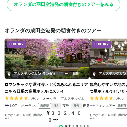
オランダの羽田空港発の朝食付きのツアーをみる
オランダの成田空港発の朝食付きのツアー
LUXURY
LUXURY
アムステルダム(オランダ)
/
5〜9日間
アムステルダム(オ
ロマンチックな運河沿い！活気あふれるエリア
観光しやすい立地の
にある日系の高層ホテルにステイ
つ星ホテルでぜいた
ホテル オークラ アムステルダム
ホテル
LOT ポーランド 航空
夜発
夜発
フィンエアー
乗継便
乗継便
行き
帰り
¥332,40
おとな1名・5日間（燃油込
おとな1名・5日間（燃油
み）
み）
0〜
最大5%
たまる