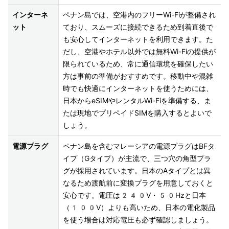
インターネ
ペナン島では、空港内のフリーWi-Fiが整備され
ット
ており、スムーズに接続できるため到着直後で
も安心してインターネットを利用できます。た
だし、空港やホテル以外では無料Wi-Fiの提供が
限られているため、常に通信環境を確保したい
方は事前の準備がおすすめです。移動中や混雑
時でも快適にインターネットを使うためには、
日本からeSIMやレンタルWi-Fiを準備する、ま
たは現地でプリペイドSIMを購入するとよいで
しょう。
電源プラグ
ペナン島を含むマレーシアの電源プラグはBFタ
イプ（Gタイプ）が主流で、三つ穴の角型プラ
グが採用されています。日本のAタイプとは異
なるため渡航前に変換プラグを用意しておくと
安心です。電圧は240V・50Hzと日本
（100V）よりも高いため、日本の電化製品
を使う場合は対応電圧も必ず確認しましょう。