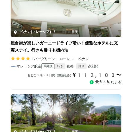
ペナン(マレーシア)
/
4-8日間
屋台街が楽しいガーニードライブ沿い！優雅なホテルに充
実ステイ。行きも帰りも機内泊
エバーグリーン ローレル ペナン
マレーシア航空
夜発
夕刻発
乗継便
行き
帰り
¥112,100〜
おとな1名・4日間（燃油込み）
最大5%
たまる
ペナン(マレーシア)
/
4-8日間