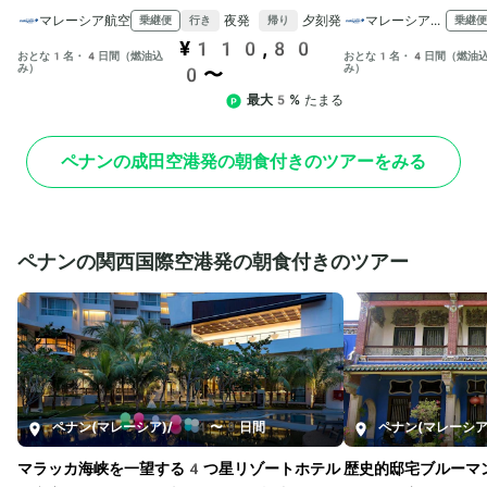
マレーシア航空
夜発
夕刻発
マレーシア航空
乗継便
乗継便
行き
帰り
¥110,80
おとな1名・4日間（燃油込
おとな1名・4日間（燃油
み）
み）
0〜
最大5%
たまる
ペナンの成田空港発の朝食付きのツアーをみる
ペナンの関西国際空港発の朝食付きのツアー
ペナン(マレーシア)
/
4〜8日間
ペナン(マレーシア
マラッカ海峡を一望する4つ星リゾートホテル
歴史的邸宅ブルーマ