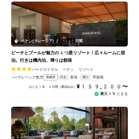
ペナン(マレーシア)
/
4-8日間
ビーチとプールが魅力の4つ星リゾート！広々ルームに宿
泊。行きは機内泊、帰りは朝発
パークロイヤル ペナン リゾート
マレーシア航空
夜発
早朝発
乗継便
行き
帰り
¥159,200〜
おとな1名・4日間（燃油込み）
最大5%
たまる