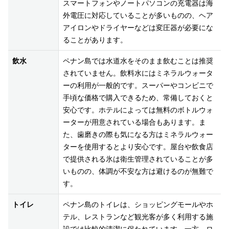
スマートフォンやノートパソコンの充電器は海
外電圧に対応していることが多いものの、ヘア
アイロンやドライヤーなどは変圧器が必要にな
ることがあります。
飲水
ペナン島では水道水をそのまま飲むことは推奨
されていません。飲料水にはミネラルウォータ
ーの利用が一般的です。スーパーやコンビニで
手頃な価格で購入できるため、常備しておくと
安心です。ホテルによっては無料のボトルウォ
ーターが用意されている場合もあります。ま
た、歯磨きの際も気になる方はミネラルウォー
ターを使用するとより安心です。屋台や飲食店
で提供される氷は衛生管理されていることが多
いものの、体調が不安な方は避けるのが無難で
す。
トイレ
ペナン島のトイレは、ショッピングモールやホ
テル、レストランなど観光客が多く利用する施