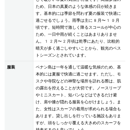
ため、日本の真夏のような体感の日が続きま
す。基本的には季節を問わず夏の服装で快適に
過ごせるでしょう。雨季は主に8月〜10月
頃です。短時間で激しく降るスコールが中心の
ため、一日中雨が続くことはあまりありませ
ん。12月〜2月頃は乾季にあたり、比較的
晴天が多く過ごしやすいことから、観光のベス
トシーズンとされています。
服装
ペナン島は一年を通して温暖な気候のため、基
本的には夏服で快適に過ごせます。ただし、モ
スクや寺院などの神聖な場所を訪れる際は、肌
の露出を控えることが大切です。ノースリーブ
やミニスカート、短パンなどはできるだけ避
け、肩や膝が隠れる服装を心がけましょう。ま
た、女性はスカーフの着用が求められる場合も
あります。貸し出しを行っている施設もありま
すが、頭をしっかり覆える大きめのスカーフを
持参するのも良いでしょう。