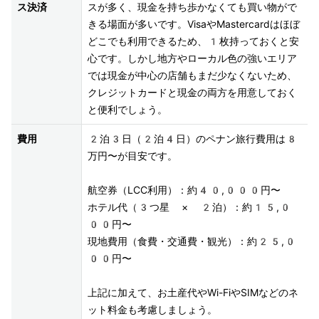
ス決済
スが多く、現金を持ち歩かなくても買い物がで
きる場面が多いです。VisaやMastercardはほぼ
どこでも利用できるため、1枚持っておくと安
心です。しかし地方やローカル色の強いエリア
では現金が中心の店舗もまだ少なくないため、
クレジットカードと現金の両方を用意しておく
と便利でしょう。
費用
2泊3日（2泊4日）のペナン旅行費用は8
万円〜が目安です。

航空券（LCC利用）：約40,000円〜

ホテル代（3つ星 × 2泊）：約15,0
00円〜

現地費用（食費・交通費・観光）：約25,0
00円〜

上記に加えて、お土産代やWi-FiやSIMなどのネ
ット料金も考慮しましょう。