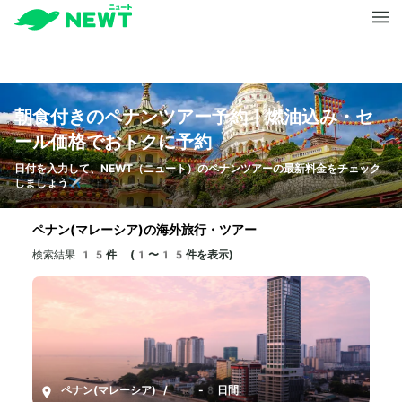
朝食付きのペナンツアー予約｜燃油込み・セ
ール価格でおトクに予約
日付を入力して、NEWT（ニュート）のペナンツアーの最新料金をチェック
しましょう✈️
ペナン(マレーシア)の海外旅行・ツアー
検索結果
15件 (1〜15件を表示)
ペナン(マレーシア)
/
4-8日間