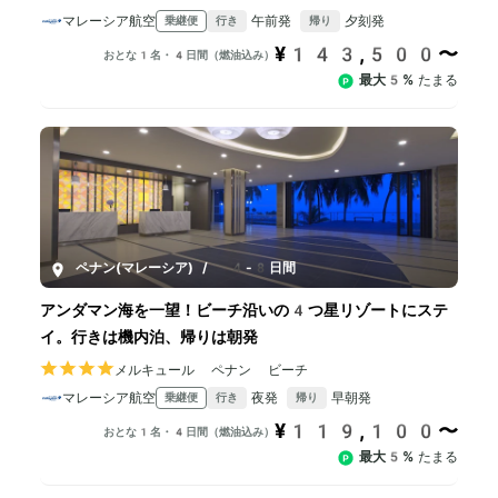
マレーシア航空
午前発
夕刻発
乗継便
行き
帰り
¥143,500〜
おとな1名・4日間（燃油込み）
最大5%
たまる
ペナン(マレーシア)
/
4-8日間
アンダマン海を一望！ビーチ沿いの4つ星リゾートにステ
イ。行きは機内泊、帰りは朝発
メルキュール ペナン ビーチ
マレーシア航空
夜発
早朝発
乗継便
行き
帰り
¥119,100〜
おとな1名・4日間（燃油込み）
最大5%
たまる