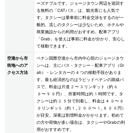
ーズナブルです。ジョージタウン周辺を巡回す
る無料の「CATバス」は、観光客にも人気で
す。タクシーは乗車前に料金交渉をするのが一
般的。流しのタクシーは少ないため、ホテルや
商業施設からの利用がおすすめ。配車アプリ
「Grab」を使えば事前に料金が分かり、安心し
て移動できます。
空港から市
ペナン国際空港から市内中心部のジョージタウ
街地へのア
ンへは、主にバス・タクシー・配車アプリ（Gr
クセス方法
ab）・レンタカーの4つの移動手段がありま
す。最も経済的なのはラピッドペナンの路線バ
スで、料金は片道2〜3リンギット（約6
0〜90円）、所要時間は約1時間です。タ
クシーは約25分で到着し、料金は40〜6
0リンギット（約1,200〜1,800円）
が目安。深夜は割増料金がかかります。初めて
の方や荷物が多い場合は、タクシーやGrabの利
用がおすすめです。