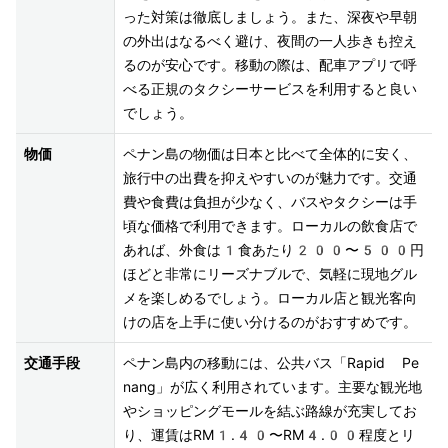
った対策は徹底しましょう。また、深夜や早朝
の外出はなるべく避け、夜間の一人歩きも控え
るのが安心です。移動の際は、配車アプリで呼
べる正規のタクシーサービスを利用すると良い
でしょう。
物価
ペナン島の物価は日本と比べて全体的に安く、
旅行中の出費を抑えやすいのが魅力です。交通
費や食費は負担が少なく、バスやタクシーは手
頃な価格で利用できます。ローカルの飲食店で
あれば、外食は1食あたり200〜500円
ほどと非常にリーズナブルで、気軽に現地グル
メを楽しめるでしょう。ローカル店と観光客向
けの店を上手に使い分けるのがおすすめです。
交通手段
ペナン島内の移動には、公共バス「Rapid Pe
nang」が広く利用されています。主要な観光地
やショッピングモールを結ぶ路線が充実してお
り、運賃はRM1.40〜RM4.00程度とリ