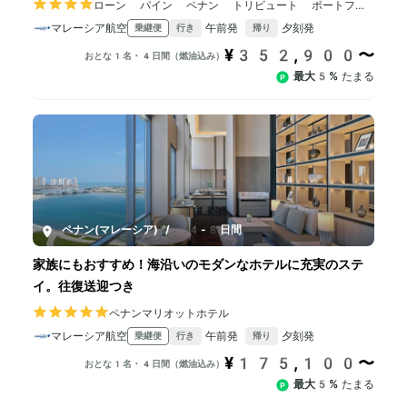
ローン パイン ペナン トリビュート ポートフォ
リオ リゾート
マレーシア航空
午前発
夕刻発
乗継便
行き
帰り
¥352,900〜
おとな1名・4日間（燃油込み）
最大5%
たまる
ペナン(マレーシア)
/
4-8日間
家族にもおすすめ！海沿いのモダンなホテルに充実のステ
イ。往復送迎つき
ペナンマリオットホテル
マレーシア航空
午前発
夕刻発
乗継便
行き
帰り
¥175,100〜
おとな1名・4日間（燃油込み）
最大5%
たまる