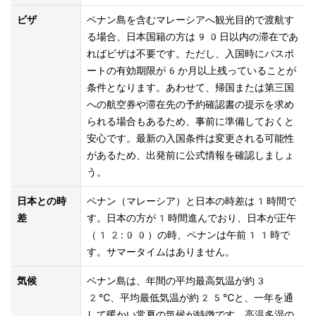
ビザ
ペナン島を含むマレーシアへ観光目的で渡航す
る場合、日本国籍の方は90日以内の滞在であ
ればビザは不要です。ただし、入国時にパスポ
ートの有効期限が6か月以上残っていることが
条件となります。あわせて、帰国または第三国
への航空券や滞在先の予約確認書の提示を求め
られる場合もあるため、事前に準備しておくと
安心です。最新の入国条件は変更される可能性
があるため、出発前に公式情報を確認しましょ
う。
日本との時
ペナン（マレーシア）と日本の時差は1時間で
差
す。日本の方が1時間進んでおり、日本が正午
（12:00）の時、ペナンは午前11時で
す。サマータイムはありません。
気候
ペナン島は、年間の平均最高気温が約3
2℃、平均最低気温が約25℃と、一年を通
して暖かい常夏の気候が特徴です。高温多湿の