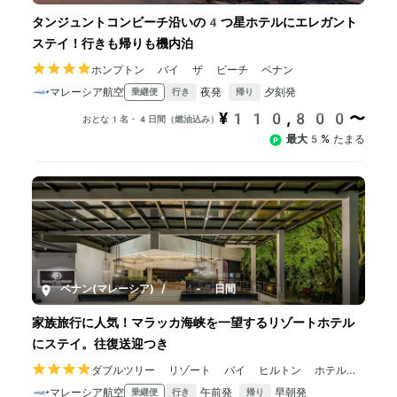
タンジュントコンビーチ沿いの4つ星ホテルにエレガント
ステイ！行きも帰りも機内泊
ホンプトン バイ ザ ビーチ ペナン
マレーシア航空
夜発
夕刻発
乗継便
行き
帰り
¥110,800〜
おとな1名・4日間（燃油込み）
最大5%
たまる
ペナン(マレーシア)
/
4-8日間
家族旅行に人気！マラッカ海峡を一望するリゾートホテル
にステイ。往復送迎つき
ダブルツリー リゾート バイ ヒルトン ホテル
ペナン
マレーシア航空
午前発
早朝発
乗継便
行き
帰り