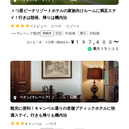
4つ星ビーチリゾートホテルの家族向けルームに満足ステ
イ！行きは朝発、帰りは機内泊
ベイビュー ビーチ リゾート
マレーシア航空
午前発
夕刻発
乗継便
行き
帰り
¥197,400〜
おとな1名・4日間（燃油込み）
最大5%
たまる
ペナン(マレーシア)
/
4-8日間
観光に便利！キャンベル通りの老舗ブティックホテルに快
適ステイ。行きも帰りも機内泊
キャンベル ハウス