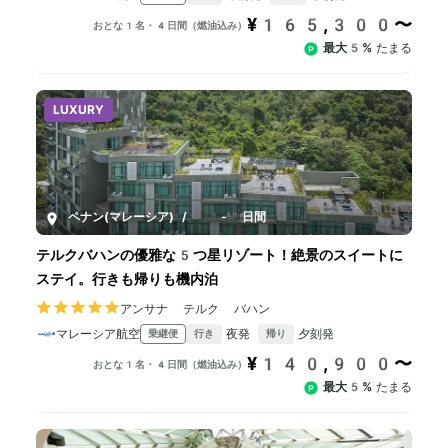
¥165,300〜
おとな1名・4日間（燃油込み）
最大5%
たまる
LUXURY
ペナン(マレーシア)
/
4-8日間
テルクバハンの優雅な5つ星リゾート！絶景のスイートに
ステイ。行きも帰りも機内泊
アンサナ テルク バハン
マレーシア航空
夜発
夕刻発
乗継便
行き
帰り
¥140,900〜
おとな1名・4日間（燃油込み）
最大5%
たまる