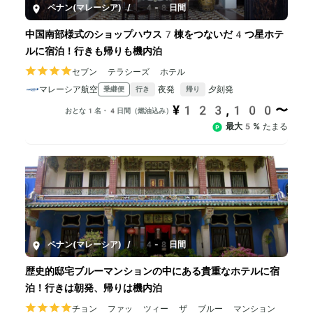
ペナン(マレーシア)
/
4-8日間
中国南部様式のショップハウス7棟をつないだ4つ星ホテ
ルに宿泊！行きも帰りも機内泊
セブン テラシーズ ホテル
マレーシア航空
夜発
夕刻発
乗継便
行き
帰り
¥123,100〜
おとな1名・4日間（燃油込み）
最大5%
たまる
ペナン(マレーシア)
/
4-8日間
歴史的邸宅ブルーマンションの中にある貴重なホテルに宿
泊！行きは朝発、帰りは機内泊
チョン ファッ ツィー ザ ブルー マンション