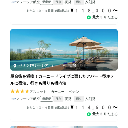
マレーシア航空
夜発
夕刻発
乗継便
行き
帰り
¥118,000〜
おとな1名・4日間（燃油込み）
最大5%
たまる
ペナン(マレーシア)
/
4-8日間
屋台街を満喫！ガーニードライブに面したアパート型ホテ
ルに宿泊。行きも帰りも機内泊
アスコット ガーニー ペナン
マレーシア航空
夜発
夕刻発
乗継便
行き
帰り
¥114,600〜
おとな1名・4日間（燃油込み）
最大5%
たまる