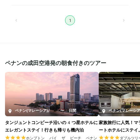
1
ペナンの成田空港発の朝食付きのツアー
ペナン(マレーシア)
/
4〜8日間
ペナン(マレーシア
タンジュントコンビーチ沿いの4つ星ホテルに
家族旅行に人気！マ
エレガントステイ！行きも帰りも機内泊
ートホテルにステイ
ホンプトン バイ ザ ビーチ ペナン
ダブルツリ