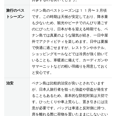
旅行のベス
ペナン島のベストシーズンは11月〜3月頃
トシーズン
です。この時期は天候が安定しており、降水量
も少ないため、観光やビーチでのんびり過ごす
のにぴったり。日本が冬を迎える時期でも、ペ
ナン島では真夏のような陽気が続き、一日中屋
外でアクティビティを楽しめます。日中は夏服
で快適に過ごせますが、レストランやホテル、
ショッピングモールなどでは冷房が強く効いて
いることも。寒暖差に備えて、カーディガンや
サマーニットなどの軽い羽織りを用意しておく
と安心です。
治安
ペナン島は比較的治安が良いとされています
が、日本人旅行者を狙った強盗や窃盗が発生す
ることもあるため、基本的な防犯対策は大切で
す。ひったくりや車上荒らし、置き引きには注
意が必要です。バッグは車道と反対側に持つ、
席を離れる際に荷物を置いたままにしないとい