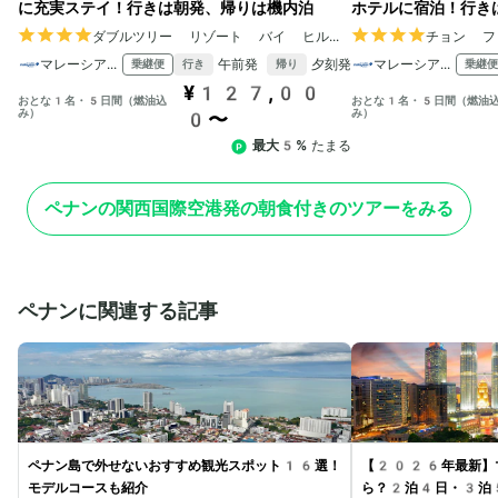
に充実ステイ！行きは朝発、帰りは機内泊
ホテルに宿泊！行き
ダブルツリー リゾート バイ ヒルトン ホテル ペナン
チョン フ
マレーシア航空
午前発
夕刻発
マレーシア航空
乗継便
乗継便
行き
帰り
¥127,00
おとな1名・5日間（燃油込
おとな1名・5日間（燃油
み）
み）
0〜
最大5%
たまる
ペナンの関西国際空港発の朝食付きのツアーをみる
ペナンに関連する記事
ペナン島で外せないおすすめ観光スポット16選！
【2026年最新】
モデルコースも紹介
ら？2泊4日・3泊