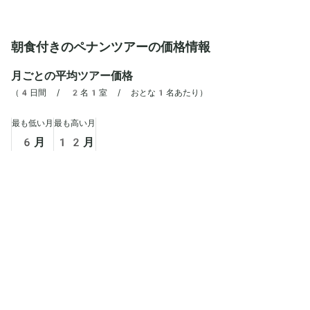
ストリートアート文化が広がっていきました。古
している水上集落で
い街並みに様々なジャンルの絵が描かれており、
「周一族」が暮らし
フォトジェニックな街として有名なジョージタウ
けのお土産屋さんや
朝食付きのペナンツアーの価格情報
ン。人気の壁画には列ができる時もあるほど、観
覗けることから多く
光客で賑わっています。大通りから路地裏まで
しいデザインの雑貨
月ごとの平均ツアー価格
様々なタッチの絵が描かれているので、お気に入
です。つい普通の街
（
4日間 / 2名1室 / おとな1名あたり
）
りの壁画を探しながら、写真撮影やアート巡りを
が、歩いた先に広が
楽しんでみてください。
を実感するでしょう
違ったのんびりした
最も低い月
最も高い月
す。
6
月
12
月