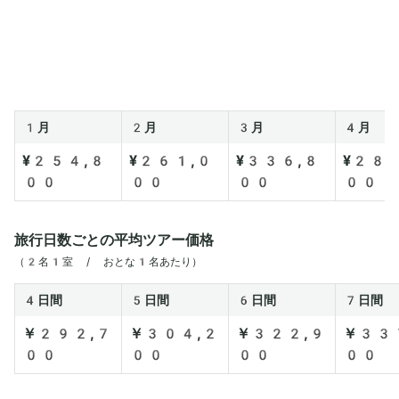
1月
2月
3月
4月
¥254,8
¥261,0
¥336,8
¥282
00
00
00
00
旅行日数ごとの平均ツアー価格
（2名1室 / おとな1名あたり）
4日間
5日間
6日間
7日間
￥292,7
￥304,2
￥322,9
￥33
00
00
00
00