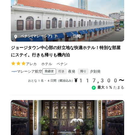
ペナン(マレーシア)
/
4-8日間
ジョージタウン中心部の好立地な快適ホテル！特別な部屋
にステイ。行きも帰りも機内泊
アレカ ホテル ペナン
マレーシア航空
夜発
夕刻発
乗継便
行き
帰り
¥117,300〜
おとな1名・4日間（燃油込み）
最大5%
たまる