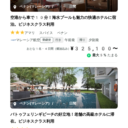
ペナン(マレーシア)
/
4-8日間
空港から車で10分！海水プールも魅力の快適ホテルに宿
泊。ビジネスクラス利用
アマリ スパイス ペナン
マレーシア航空
午前発
夕刻発
乗継便
行き
帰り
¥325,100〜
おとな1名・4日間（燃油込み）
最大5%
たまる
ペナン(マレーシア)
/
4-8日間
バトゥフェリンギビーチの好立地！老舗の高級ホテルに滞
在。ビジネスクラス利用