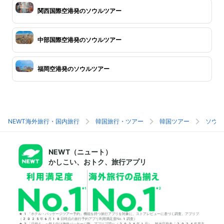
関西国際空港発のソウルツアー
中部国際空港発のソウルツアー
福岡空港発のソウルツアー
NEWT海外旅行・国内旅行
韓国旅行・ツアー
韓国ツアー
ソウル
NEWT（ニュート）
かしこい、おトク、旅行アプリ
*1「ホテル・パッケージツアー予約」機能を持つ旅行アプリを対象に、ストアレビューに基づく調査。アプリブ
（2025年6月18日時点の旅行予約アプリ利用満足度No.1調査）