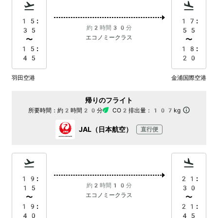
15:
17:
約2時間30分
35
55
エコノミークラス
〜
〜
15:
18:
45
20
羽田空港
金浦国際空港
帰りのフライト
所要時間：
約2時間20分
CO2排出量：
107kg
JAL（日本航空）
直行便
19:
21:
約2時間10分
15
30
エコノミークラス
〜
〜
19:
21:
40
45