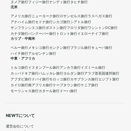
ヌメア旅行
フィジー旅行
ナンディ旅行
タヒチ旅行
北米
アメリカ旅行
ニューヨーク旅行
ロサンゼルス旅行
ラスベガス旅行
アナハイム旅行
セドナ旅行
シカゴ旅行
シアトル旅行
サンフランシスコ旅行
ボストン旅行
フロリダ旅行
ワシントンDC旅行
カナダ旅行
バンクーバー旅行
トロント旅行
イエローナイフ旅行
カリブ・中南米
ペルー旅行
メキシコ旅行
カンクン旅行
ブラジル旅行
キューバ旅行
ハイチ旅行
アルゼンチン旅行
中東・アフリカ
トルコ旅行
イスタンブール旅行
アンカラ旅行
イズミール旅行
カッパドキア旅行
パムッカレ旅行
ヨルダン旅行
アラブ首長国連邦旅行
アブダビ旅行
ドバイ旅行
モロッコ旅行
カサブランカ旅行
エジプト旅行
カイロ旅行
南アフリカ旅行
ケープタウン旅行
ケニア旅行
モーリシャス旅行
カタール旅行
ドーハ旅行
NEWTについて
運営会社について