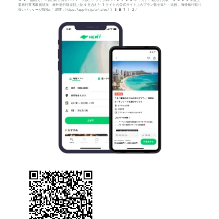
*2「品揃え」＝個人向け海外パッケージ数。アプリブ調べ（2026年1月）。観光庁発表「2024年度主
要旅行業者取扱状況」海外旅行取扱額上位4社含む計7サイトの公式サイト上のプラン数を集計・比較。海外旅行取り
扱いパッケージ数No.1調査：https://app-liv.jp/articles/155712/