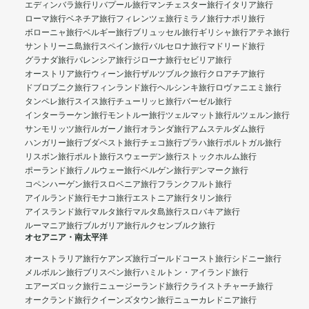
エディンバラ旅行
リバプール旅行
マンチェスター旅行
イタリア旅行
ローマ旅行
ベネチア旅行
フィレンツェ旅行
ミラノ旅行
ナポリ旅行
ボローニャ旅行
ベルギー旅行
ブリュッセル旅行
ギリシャ旅行
アテネ旅行
サントリーニ島旅行
スペイン旅行
バルセロナ旅行
マドリード旅行
グラナダ旅行
バレンシア旅行
ジローナ旅行
セビリア旅行
オーストリア旅行
ウィーン旅行
ザルツブルク旅行
クロアチア旅行
ドブロブニク旅行
フィンランド旅行
ヘルシンキ旅行
ロヴァニエミ旅行
タンペレ旅行
スイス旅行
チューリッヒ旅行
バーゼル旅行
インターラーケン旅行
モントルー旅行
ツェルマット旅行
ルツェルン旅行
サンモリッツ旅行
ルガーノ旅行
オランダ旅行
アムステルダム旅行
ハンガリー旅行
ブダペスト旅行
チェコ旅行
プラハ旅行
ポルトガル旅行
リスボン旅行
ポルト旅行
スウェーデン旅行
ストックホルム旅行
ポーランド旅行
ノルウェー旅行
ベルゲン旅行
デンマーク旅行
コペンハーゲン旅行
スロベニア旅行
フランクフルト旅行
アイルランド旅行
モナコ旅行
エストニア旅行
タリン旅行
アイスランド旅行
マルタ旅行
マルタ島旅行
スロバキア旅行
ルーマニア旅行
ブルガリア旅行
ルクセンブルク旅行
オセアニア・南太平洋
オーストラリア旅行
ケアンズ旅行
ゴールドコースト旅行
シドニー旅行
メルボルン旅行
ブリスベン旅行
ハミルトン・アイランド旅行
エアーズロック旅行
ニュージーランド旅行
クライストチャーチ旅行
オークランド旅行
クイーンズタウン旅行
ニューカレドニア旅行