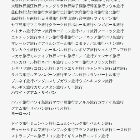
大理旅行
麗江旅行
シャングリラ旅行
奔子欄旅行
韓国旅行
ソウル旅行
釜山旅行
済州島旅行
木浦旅行
仁川旅行
大邱旅行
台湾旅行
台北旅行
高雄旅行
台南旅行
日月潭旅行
阿里山旅行
台中旅行
フィリピン旅行
セブ島旅行
マニラ旅行
クラーク旅行
ボホール旅行
シンガポール旅行
ベトナム旅行
ダナン旅行
ホーチミン旅行
ハノイ旅行
フーコック旅行
ニャチャン旅行
ホイアン旅行
香港旅行
インドネシア旅行
バリ島旅行
マレーシア旅行
クアラルンプール旅行
コタキナバル旅行
ぺナン旅行
ランカウイ旅行
ジョホールバル旅行
カンボジア旅行
シェムリアップ旅行
マカオ旅行
モルディブ旅行
マーレ旅行
インド旅行
チェンナイ旅行
バンガロール旅行
ネパール旅行
ミャンマー旅行
スリランカ旅行
シギリヤ旅行
コロンボ旅行
ヌワラエリヤ旅行
キャンディ旅行
日本旅行
ラオス旅行
ルアンパバーン旅行
モンゴル旅行
ウランバートル旅行
ブルネイ旅行
バンダルスリブガワン旅行
ウズベキスタン旅行
キルギス旅行
カザフスタン旅行
デリー旅行
ハワイ・グアム・サイパン
ハワイ旅行
ハワイ島旅行
マウイ島旅行
ホノルル旅行
カウアイ島旅行
グアム旅行
サイパン旅行
パラオ旅行
ヨーロッパ
ドイツ旅行
ミュンヘン旅行
ニュルンベルク旅行
ベルリン旅行
デュッセルドルフ旅行
ハンブルク旅行
フランス旅行
パリ旅行
ニース旅行
ストラスブール旅行
リヨン旅行
イギリス旅行
ロンドン旅行