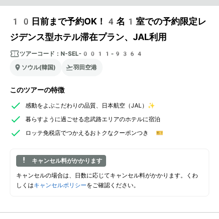
10日前まで予約OK！4名1室での予約限定レ
ジデンス型ホテル滞在プラン、JAL利用
ツアーコード：
N-SEL-0011-9364
ソウル(韓国)
羽田空港
このツアーの特徴
感動をよぶこだわりの品質、日本航空（JAL）✨
暮らすように過ごせる忠武路エリアのホテルに宿泊
ロッテ免税店でつかえるおトクなクーポンつき 🎫
キャンセル料がかかります
キャンセルの場合は、日数に応じてキャンセル料がかかります。くわ
しくは
キャンセルポリシー
をご確認ください。