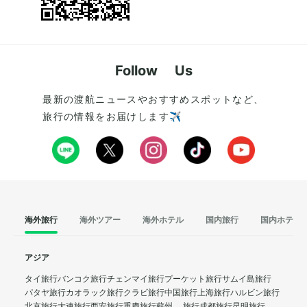
Follow Us
最新の渡航ニュースやおすすめスポットなど、
旅行の情報をお届けします✈️
海外旅行
海外ツアー
海外ホテル
国内旅行
国内ホテル
アジア
タイ旅行
バンコク旅行
チェンマイ旅行
プーケット旅行
サムイ島旅行
パタヤ旅行
カオラック旅行
クラビ旅行
中国旅行
上海旅行
ハルビン旅行
北京旅行
大連旅行
西安旅行
重慶旅行
蘇州 旅行
成都旅行
昆明旅行