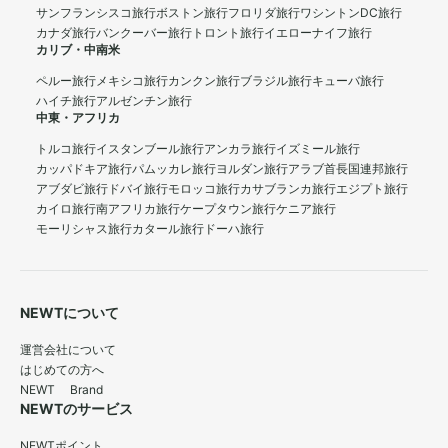
サンフランシスコ旅行
ボストン旅行
フロリダ旅行
ワシントンDC旅行
カナダ旅行
バンクーバー旅行
トロント旅行
イエローナイフ旅行
カリブ・中南米
ペルー旅行
メキシコ旅行
カンクン旅行
ブラジル旅行
キューバ旅行
ハイチ旅行
アルゼンチン旅行
中東・アフリカ
トルコ旅行
イスタンブール旅行
アンカラ旅行
イズミール旅行
カッパドキア旅行
パムッカレ旅行
ヨルダン旅行
アラブ首長国連邦旅行
アブダビ旅行
ドバイ旅行
モロッコ旅行
カサブランカ旅行
エジプト旅行
カイロ旅行
南アフリカ旅行
ケープタウン旅行
ケニア旅行
モーリシャス旅行
カタール旅行
ドーハ旅行
NEWTについて
運営会社について
はじめての方へ
NEWT Brand
NEWTのサービス
NEWTポイント