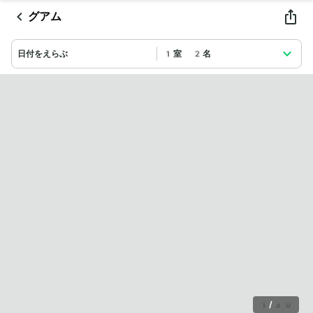
グアム
日付をえらぶ
1室 2名
1
/
30