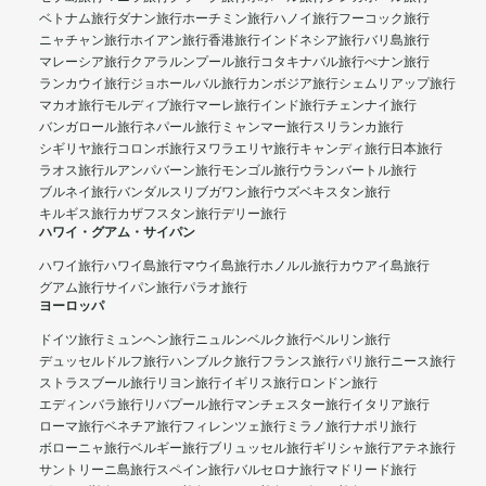
ベトナム旅行
ダナン旅行
ホーチミン旅行
ハノイ旅行
フーコック旅行
ニャチャン旅行
ホイアン旅行
香港旅行
インドネシア旅行
バリ島旅行
マレーシア旅行
クアラルンプール旅行
コタキナバル旅行
ぺナン旅行
ランカウイ旅行
ジョホールバル旅行
カンボジア旅行
シェムリアップ旅行
マカオ旅行
モルディブ旅行
マーレ旅行
インド旅行
チェンナイ旅行
バンガロール旅行
ネパール旅行
ミャンマー旅行
スリランカ旅行
シギリヤ旅行
コロンボ旅行
ヌワラエリヤ旅行
キャンディ旅行
日本旅行
ラオス旅行
ルアンパバーン旅行
モンゴル旅行
ウランバートル旅行
ブルネイ旅行
バンダルスリブガワン旅行
ウズベキスタン旅行
キルギス旅行
カザフスタン旅行
デリー旅行
ハワイ・グアム・サイパン
ハワイ旅行
ハワイ島旅行
マウイ島旅行
ホノルル旅行
カウアイ島旅行
グアム旅行
サイパン旅行
パラオ旅行
ヨーロッパ
ドイツ旅行
ミュンヘン旅行
ニュルンベルク旅行
ベルリン旅行
デュッセルドルフ旅行
ハンブルク旅行
フランス旅行
パリ旅行
ニース旅行
ストラスブール旅行
リヨン旅行
イギリス旅行
ロンドン旅行
エディンバラ旅行
リバプール旅行
マンチェスター旅行
イタリア旅行
ローマ旅行
ベネチア旅行
フィレンツェ旅行
ミラノ旅行
ナポリ旅行
ボローニャ旅行
ベルギー旅行
ブリュッセル旅行
ギリシャ旅行
アテネ旅行
サントリーニ島旅行
スペイン旅行
バルセロナ旅行
マドリード旅行