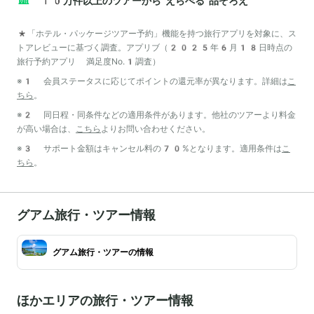
10万件以上のツアーから“えらべる”品ぞろえ
*「ホテル・パッケージツアー予約」機能を持つ旅行アプリを対象に、ス
トアレビューに基づく調査。アプリブ（2025年6月18日時点の
旅行予約アプリ 満足度No.1調査）
※1 会員ステータスに応じてポイントの還元率が異なります。詳細は
こ
ちら
。
※2 同日程・同条件などの適用条件があります。他社のツアーより料金
が高い場合は、
こちら
よりお問い合わせください。
※3 サポート金額はキャンセル料の70%となります。適用条件は
こ
ちら
。
グアム旅行・ツアー情報
グアム旅行・ツアーの情報
ほかエリアの旅行・ツアー情報