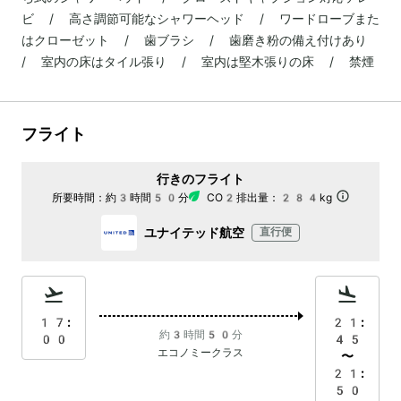
ビ / 高さ調節可能なシャワーヘッド / ワードローブまた
はクローゼット / 歯ブラシ / 歯磨き粉の備え付けあり
/ 室内の床はタイル張り / 室内は堅木張りの床 / 禁煙
フライト
行きのフライト
所要時間：
約3時間50分
CO2排出量：
284kg
ユナイテッド航空
直行便
17:
21:
約3時間50分
00
45
エコノミークラス
〜
21:
50