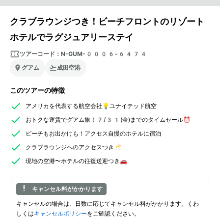
クラブラウンジつき！ビーチフロントのリゾート
ホテルでラグジュアリーステイ
ツアーコード：
N-GUM-0006-6474
グアム
成田空港
このツアーの特徴
アメリカを代表する航空会社💡ユナイテッド航空
おトクな運賃でグアム旅！7/31(金)までのタイムセール⏰
ビーチもお出かけも！アクセス自慢のホテルに宿泊
クラブラウンジへのアクセスつき🥂
現地の空港〜ホテルの往復送迎つき🚗
キャンセル料がかかります
キャンセルの場合は、日数に応じてキャンセル料がかかります。くわ
しくは
キャンセルポリシー
をご確認ください。