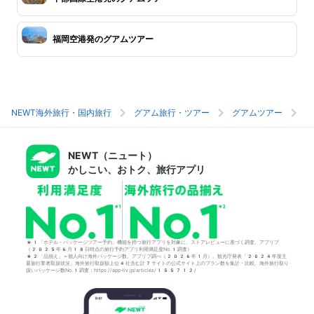
福岡空港発のグアムツアー
NEWT海外旅行・国内旅行
グアム旅行・ツアー
グアムツアー
グ
NEWT（ニュート）
かしこい、おトク、旅行アプリ
*1「ホテル・パッケージツアー予約」機能を持つ旅行アプリを対象に、ストアレビューに基づく調査。アプリブ
（2025年6月18日時点の旅行予約アプリ利用満足度No.1調査）
*2「品揃え」＝個人向け海外パッケージ数。アプリブ調べ（2026年1月）。観光庁発表「2024年度主
要旅行業者取扱状況」海外旅行取扱額上位4社含む計7サイトの公式サイト上のプラン数を集計・比較。海外旅行取り
扱いパッケージ数No.1調査：https://app-liv.jp/articles/155712/