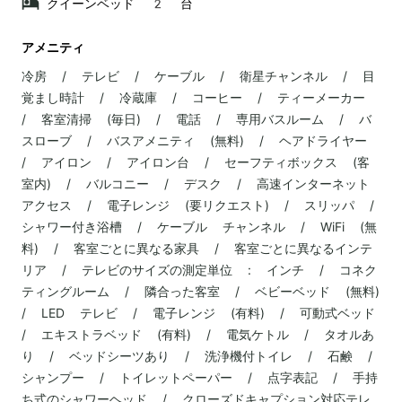
クイーンベッド 2 台
アメニティ
冷房 / テレビ / ケーブル / 衛星チャンネル / 目
覚まし時計 / 冷蔵庫 / コーヒー / ティーメーカー
/ 客室清掃 (毎日) / 電話 / 専用バスルーム / バ
スローブ / バスアメニティ (無料) / ヘアドライヤー
/ アイロン / アイロン台 / セーフティボックス (客
室内) / バルコニー / デスク / 高速インターネット
アクセス / 電子レンジ (要リクエスト) / スリッパ /
シャワー付き浴槽 / ケーブル チャンネル / WiFi (無
料) / 客室ごとに異なる家具 / 客室ごとに異なるインテ
リア / テレビのサイズの測定単位 : インチ / コネク
ティングルーム / 隣合った客室 / ベビーベッド (無料)
/ LED テレビ / 電子レンジ (有料) / 可動式ベッド
/ エキストラベッド (有料) / 電気ケトル / タオルあ
り / ベッドシーツあり / 洗浄機付トイレ / 石鹸 /
シャンプー / トイレットペーパー / 点字表記 / 手持
ち式のシャワーヘッド / クローズドキャプション対応テレ