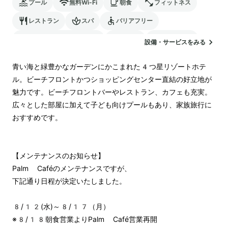
プール
無料Wi-Fi
朝食
フィットネス
レストラン
スパ
バリアフリー
24時間対応のフロント
駐車場
ランドリー
設備・サービスをみる
空港送迎
青い海と緑豊かなガーデンにかこまれた4つ星リゾートホテ
ル。ビーチフロントかつショッピングセンター直結の好立地が
魅力です。ビーチフロントバーやレストラン、カフェも充実。
広々とした部屋に加えて子ども向けプールもあり、家族旅行に
おすすめです。

【メンテナンスのお知らせ】

Palm Caféのメンテナンスですが、

下記通り日程が決定いたしました。

8/12(水)～8/17（月）

※8/18朝食営業よりPalm Café営業再開
