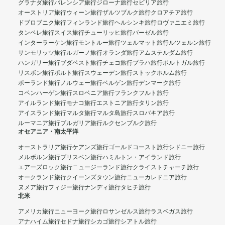
グラナダ旅行
バレンシア旅行
ジローナ旅行
セビリア旅行
オーストリア旅行
ウィーン旅行
ザルツブルク旅行
クロアチア旅行
ドブロブニク旅行
フィンランド旅行
ヘルシンキ旅行
ロヴァニエミ旅行
タンペレ旅行
スイス旅行
チューリッヒ旅行
バーゼル旅行
インターラーケン旅行
モントルー旅行
ツェルマット旅行
ルツェルン旅行
サンモリッツ旅行
ルガーノ旅行
オランダ旅行
アムステルダム旅行
ハンガリー旅行
ブダペスト旅行
チェコ旅行
プラハ旅行
ポルトガル旅行
リスボン旅行
ポルト旅行
スウェーデン旅行
ストックホルム旅行
ポーランド旅行
ノルウェー旅行
ベルゲン旅行
デンマーク旅行
コペンハーゲン旅行
スロベニア旅行
フランクフルト旅行
アイルランド旅行
モナコ旅行
エストニア旅行
タリン旅行
アイスランド旅行
マルタ旅行
マルタ島旅行
スロバキア旅行
ルーマニア旅行
ブルガリア旅行
ルクセンブルク旅行
オセアニア・南太平洋
オーストラリア旅行
ケアンズ旅行
ゴールドコースト旅行
シドニー旅行
メルボルン旅行
ブリスベン旅行
ハミルトン・アイランド旅行
エアーズロック旅行
ニュージーランド旅行
クライストチャーチ旅行
オークランド旅行
クイーンズタウン旅行
ニューカレドニア旅行
ヌメア旅行
フィジー旅行
ナンディ旅行
タヒチ旅行
北米
アメリカ旅行
ニューヨーク旅行
ロサンゼルス旅行
ラスベガス旅行
アナハイム旅行
セドナ旅行
シカゴ旅行
シアトル旅行