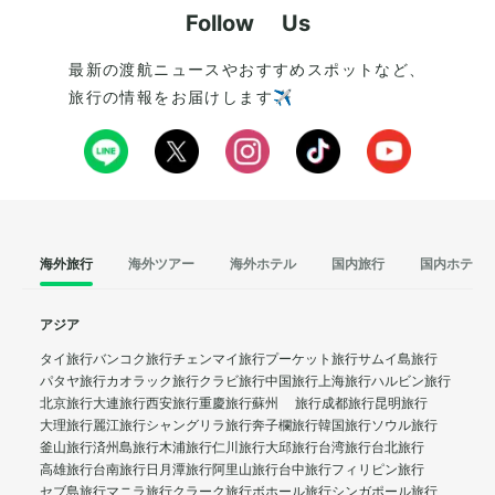
Follow Us
最新の渡航ニュースやおすすめスポットなど、
旅行の情報をお届けします✈️
海外旅行
海外ツアー
海外ホテル
国内旅行
国内ホテル
アジア
タイ旅行
バンコク旅行
チェンマイ旅行
プーケット旅行
サムイ島旅行
パタヤ旅行
カオラック旅行
クラビ旅行
中国旅行
上海旅行
ハルビン旅行
北京旅行
大連旅行
西安旅行
重慶旅行
蘇州 旅行
成都旅行
昆明旅行
大理旅行
麗江旅行
シャングリラ旅行
奔子欄旅行
韓国旅行
ソウル旅行
釜山旅行
済州島旅行
木浦旅行
仁川旅行
大邱旅行
台湾旅行
台北旅行
高雄旅行
台南旅行
日月潭旅行
阿里山旅行
台中旅行
フィリピン旅行
セブ島旅行
マニラ旅行
クラーク旅行
ボホール旅行
シンガポール旅行