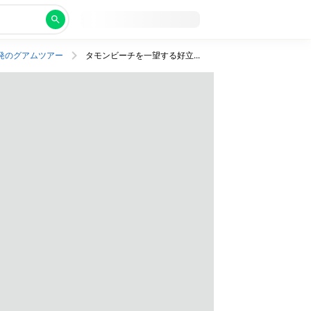
発のグアムツアー
タモンビーチを一望する好立地なホテル宿泊プラン！夜発/夕刻帰国