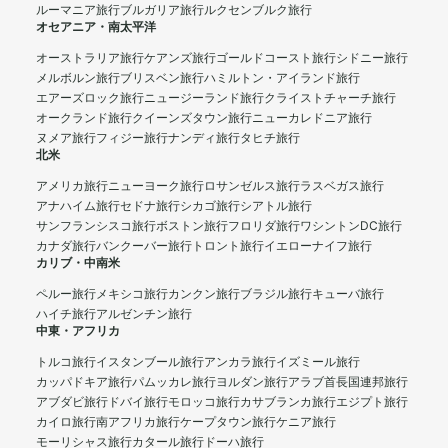
ルーマニア旅行
ブルガリア旅行
ルクセンブルク旅行
オセアニア・南太平洋
オーストラリア旅行
ケアンズ旅行
ゴールドコースト旅行
シドニー旅行
メルボルン旅行
ブリスベン旅行
ハミルトン・アイランド旅行
エアーズロック旅行
ニュージーランド旅行
クライストチャーチ旅行
オークランド旅行
クイーンズタウン旅行
ニューカレドニア旅行
ヌメア旅行
フィジー旅行
ナンディ旅行
タヒチ旅行
北米
アメリカ旅行
ニューヨーク旅行
ロサンゼルス旅行
ラスベガス旅行
アナハイム旅行
セドナ旅行
シカゴ旅行
シアトル旅行
サンフランシスコ旅行
ボストン旅行
フロリダ旅行
ワシントンDC旅行
カナダ旅行
バンクーバー旅行
トロント旅行
イエローナイフ旅行
カリブ・中南米
ペルー旅行
メキシコ旅行
カンクン旅行
ブラジル旅行
キューバ旅行
ハイチ旅行
アルゼンチン旅行
中東・アフリカ
トルコ旅行
イスタンブール旅行
アンカラ旅行
イズミール旅行
カッパドキア旅行
パムッカレ旅行
ヨルダン旅行
アラブ首長国連邦旅行
アブダビ旅行
ドバイ旅行
モロッコ旅行
カサブランカ旅行
エジプト旅行
カイロ旅行
南アフリカ旅行
ケープタウン旅行
ケニア旅行
モーリシャス旅行
カタール旅行
ドーハ旅行