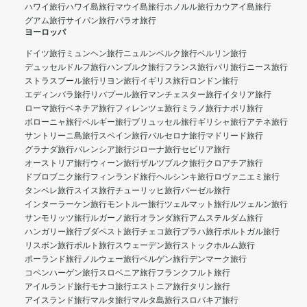
ハワイ旅行
ハワイ島旅行
マウイ島旅行
ホノルル旅行
カウアイ島旅行
グアム旅行
サイパン旅行
パラオ旅行
ヨーロッパ
ドイツ旅行
ミュンヘン旅行
ニュルンベルク旅行
ベルリン旅行
デュッセルドルフ旅行
ハンブルク旅行
フランス旅行
パリ旅行
ニース旅行
ストラスブール旅行
リヨン旅行
イギリス旅行
ロンドン旅行
エディンバラ旅行
リバプール旅行
マンチェスター旅行
イタリア旅行
ローマ旅行
ベネチア旅行
フィレンツェ旅行
ミラノ旅行
ナポリ旅行
ボローニャ旅行
ベルギー旅行
ブリュッセル旅行
ギリシャ旅行
アテネ旅行
サントリーニ島旅行
スペイン旅行
バルセロナ旅行
マドリード旅行
グラナダ旅行
バレンシア旅行
ジローナ旅行
セビリア旅行
オーストリア旅行
ウィーン旅行
ザルツブルク旅行
クロアチア旅行
ドブロブニク旅行
フィンランド旅行
ヘルシンキ旅行
ロヴァニエミ旅行
タンペレ旅行
スイス旅行
チューリッヒ旅行
バーゼル旅行
インターラーケン旅行
モントルー旅行
ツェルマット旅行
ルツェルン旅行
サンモリッツ旅行
ルガーノ旅行
オランダ旅行
アムステルダム旅行
ハンガリー旅行
ブダペスト旅行
チェコ旅行
プラハ旅行
ポルトガル旅行
リスボン旅行
ポルト旅行
スウェーデン旅行
ストックホルム旅行
ポーランド旅行
ノルウェー旅行
ベルゲン旅行
デンマーク旅行
コペンハーゲン旅行
スロベニア旅行
フランクフルト旅行
アイルランド旅行
モナコ旅行
エストニア旅行
タリン旅行
アイスランド旅行
マルタ旅行
マルタ島旅行
スロバキア旅行