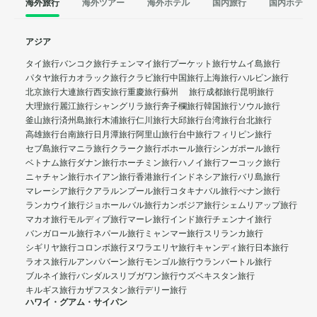
海外旅行
海外ツアー
海外ホテル
国内旅行
国内ホテル
アジア
タイ旅行
バンコク旅行
チェンマイ旅行
プーケット旅行
サムイ島旅行
パタヤ旅行
カオラック旅行
クラビ旅行
中国旅行
上海旅行
ハルビン旅行
北京旅行
大連旅行
西安旅行
重慶旅行
蘇州 旅行
成都旅行
昆明旅行
大理旅行
麗江旅行
シャングリラ旅行
奔子欄旅行
韓国旅行
ソウル旅行
釜山旅行
済州島旅行
木浦旅行
仁川旅行
大邱旅行
台湾旅行
台北旅行
高雄旅行
台南旅行
日月潭旅行
阿里山旅行
台中旅行
フィリピン旅行
セブ島旅行
マニラ旅行
クラーク旅行
ボホール旅行
シンガポール旅行
ベトナム旅行
ダナン旅行
ホーチミン旅行
ハノイ旅行
フーコック旅行
ニャチャン旅行
ホイアン旅行
香港旅行
インドネシア旅行
バリ島旅行
マレーシア旅行
クアラルンプール旅行
コタキナバル旅行
ぺナン旅行
ランカウイ旅行
ジョホールバル旅行
カンボジア旅行
シェムリアップ旅行
マカオ旅行
モルディブ旅行
マーレ旅行
インド旅行
チェンナイ旅行
バンガロール旅行
ネパール旅行
ミャンマー旅行
スリランカ旅行
シギリヤ旅行
コロンボ旅行
ヌワラエリヤ旅行
キャンディ旅行
日本旅行
ラオス旅行
ルアンパバーン旅行
モンゴル旅行
ウランバートル旅行
ブルネイ旅行
バンダルスリブガワン旅行
ウズベキスタン旅行
キルギス旅行
カザフスタン旅行
デリー旅行
ハワイ・グアム・サイパン