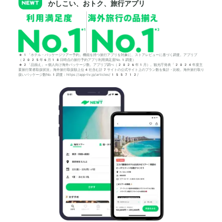
かしこい、おトク、旅行アプリ
*1「ホテル・パッケージツアー予約」機能を持つ旅行アプリを対象に、ストアレビューに基づく調査。アプリブ
（2025年6月18日時点の旅行予約アプリ利用満足度No.1調査）
*2「品揃え」＝個人向け海外パッケージ数。アプリブ調べ（2026年1月）。観光庁発表「2024年度主
要旅行業者取扱状況」海外旅行取扱額上位4社含む計7サイトの公式サイト上のプラン数を集計・比較。海外旅行取り
扱いパッケージ数No.1調査：https://app-liv.jp/articles/155712/