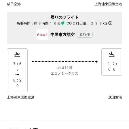
成田空港
上海浦東国際空港
帰りのフライト
所要時間：
約3時間10分
CO2排出量：
233kg
中国東方航空
直行便
7:5
12:
約3時間
5
00
エコノミークラス
〜
8:2
0
上海浦東国際空港
成田空港