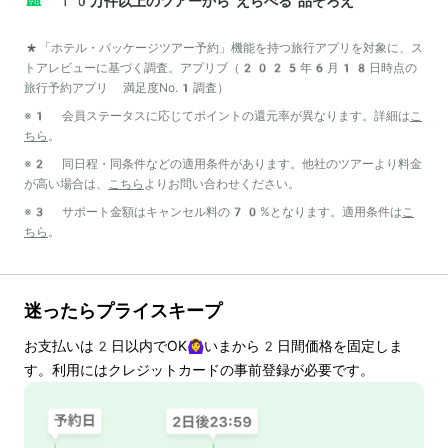
10万件以上のツアーから“えらべる”品ぞろえ
*「ホテル・パッケージツアー予約」機能を持つ旅行アプリを対象に、ス
トアレビューに基づく調査。アプリブ（2025年6月18日時点の
旅行予約アプリ 満足度No.1調査）
※1 会員ステータスに応じてポイントの還元率が異なります。詳細は
こ
ちら
。
※2 同日程・同条件などの適用条件があります。他社のツアーより料金
が高い場合は、
こちら
よりお問い合わせください。
※3 サポート金額はキャンセル料の70%となります。適用条件は
こ
ちら
。
迷ったらプライスキープ
お支払いは
2
日以内でOK🙆‍♀️いまから
2
日間価格を固定しま
す。利用にはクレジットカードの事前登録が必要です。