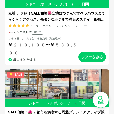
シドニー(オーストラリア)
/
5日間
先着50組！SALE価格🌺立地ばつぐんでオペラハウスまで
らくらくアクセス、モダンなホテルで満足のステイ！夜発＆
お昼帰り
アモラ ホテル ジャミソン シドニー
カンタス航空
直行便
2名1室 / おとな1名あたり（燃油込み）
￥210,100〜￥580,5
00
ツアーをみる
最大5%
たまる
SALE
検索
シドニー・メルボルン
/
6日間
SALE価格！🌺2都市を満喫する周遊プラン！アクティブ派