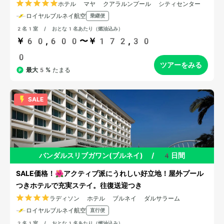
ホテル マヤ クアラルンプール シティセンター
ロイヤルブルネイ航空
乗継便
2名1室 / おとな1名あたり（燃油込み）
￥60,600〜￥172,30
0
ツアーをみる
最大5%
たまる
SALE
バンダルスリブガワン(ブルネイ)
/
4日間
SALE価格！🌺アクティブ派にうれしい好立地！屋外プール
つきホテルで充実ステイ。往復送迎つき
ラディソン ホテル ブルネイ ダルサラーム
ロイヤルブルネイ航空
直行便
2名1室 / おとな1名あたり（燃油込み）