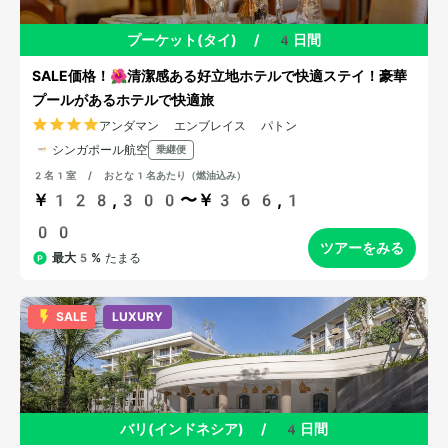
プーケット(タイ)
/
4日間
SALE価格！🌺清潔感ある好立地ホテルで快適ステイ！豪華
プールがあるホテルで快適旅
アンダマン エンブレイス パトン
シンガポール航空
乗継便
2名1室 / おとな1名あたり（燃油込み）
￥128,300〜￥366,1
00
ツアーをみる
最大5%
たまる
SALE
LUXURY
バリ(インドネシア)
/
4日間