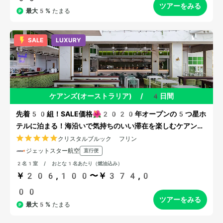
ツアーをみる
最大5%
たまる
SALE
LUXURY
ケアンズ(オーストラリア)
/
4日間
先着50組！SALE価格🌺2020年オープンの5つ星ホ
テルに泊まる！海沿いで気持ちのいい滞在を楽しむケアンズ
旅
クリスタルブルック フリン
ジェットスター航空
直行便
2名1室 / おとな1名あたり（燃油込み）
￥206,100〜￥374,0
00
ツアーをみる
最大5%
たまる