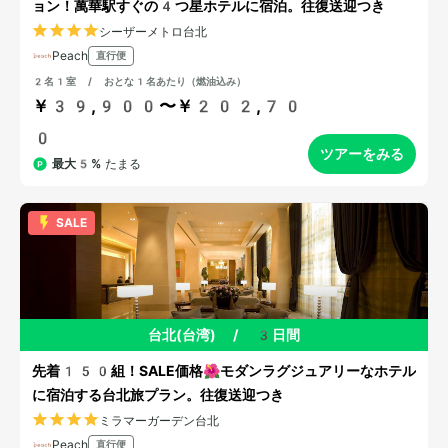
ョン！萬華駅すぐの4つ星ホテルに宿泊。往復送迎つき
シーザーメトロ台北
Peach
直行便
2名1室 / おとな1名あたり（燃油込み）
￥39,900〜￥202,70
0
ツアーをみる
最大5%
たまる
SALE
台北(台湾)
/
3日間
先着150組！SALE価格🌺モダンラグジュアリーなホテル
に宿泊する台北旅プラン。往復送迎つき
ミラマーガーデン台北
Peach
直行便