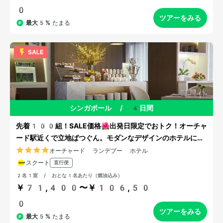
0
ツアーをみる
最大5%
たまる
SALE
シンガポール
/
4日間
先着100組！SALE価格🌺出発日限定でおトク！オーチャ
ード駅近くで立地ばつぐん。モダンなデザインのホテルに宿
泊
オーチャード ランデブー ホテル
スクート
直行便
2名1室 / おとな1名あたり（燃油込み）
￥71,400〜￥106,50
0
ツアーをみる
最大5%
たまる