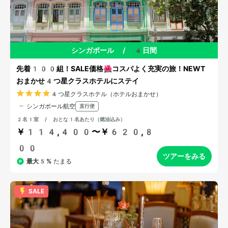
シンガポール
/
4日間
先着100組！SALE価格🌺コスパよく充実の旅！NEWT
おまかせ4つ星クラスホテルにステイ
4つ星クラスホテル（ホテルおまかせ）
シンガポール航空
直行便
2名1室 / おとな1名あたり（燃油込み）
￥114,400〜￥620,8
00
ツアーをみる
最大5%
たまる
SALE