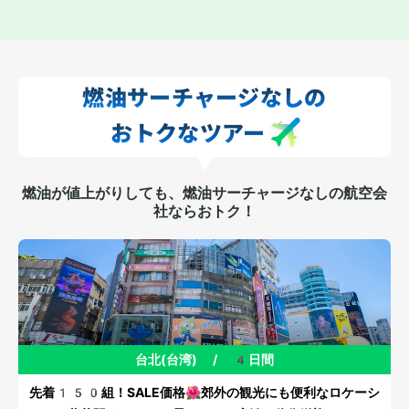
燃油サーチャージなしの
おトクなツアー
燃油が値上がりしても、燃油サーチャージなしの航空会
社ならおトク！
台北(台湾)
/
4日間
先着150組！SALE価格🌺郊外の観光にも便利なロケーシ