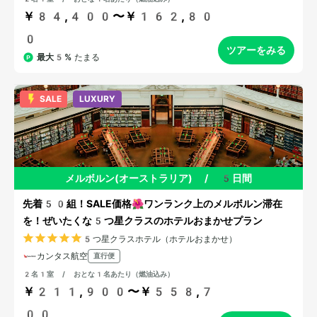
￥84,400〜￥162,80
0
ツアーをみる
最大5%
たまる
SALE
LUXURY
メルボルン(オーストラリア)
/
5日間
先着50組！SALE価格🌺ワンランク上のメルボルン滞在
を！ぜいたくな5つ星クラスのホテルおまかせプラン
5つ星クラスホテル（ホテルおまかせ）
カンタス航空
直行便
2名1室 / おとな1名あたり（燃油込み）
￥211,900〜￥558,7
00