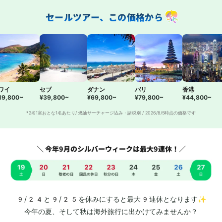
セールツアー、この価格から
ワイ
セブ
ダナン
バリ
香港
19,800~
¥39,800~
¥69,800~
¥79,800~
¥44,800~
*2名1室おとな1名あたり/ 燃油サーチャージ込み・諸税別
/
2026/8/5
時点の価格です
＼ 今年9月のシルバーウィークは最大9連休！／
9/24と9/25を休みにすると最大9連休となります✨
今年の夏、そして秋は海外旅行に出かけてみませんか？