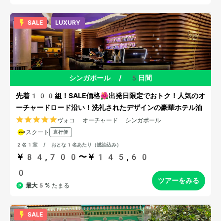
SALE
LUXURY
シンガポール
/
5日間
先着100組！SALE価格🌺出発日限定でおトク！人気のオ
ーチャードロード沿い！洗礼されたデザインの豪華ホテル泊
ヴォコ オーチャード シンガポール
スクート
直行便
2名1室 / おとな1名あたり（燃油込み）
￥84,700〜￥145,60
0
ツアーをみる
最大5%
たまる
SALE