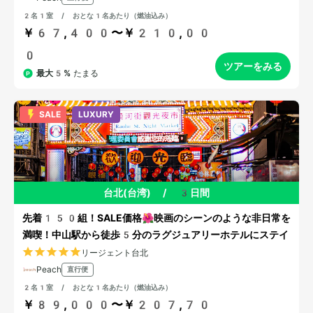
2名1室 / おとな1名あたり（燃油込み）
￥67,400〜￥210,00
0
ツアーをみる
最大5%
たまる
SALE
LUXURY
台北(台湾)
/
3日間
先着150組！SALE価格🌺映画のシーンのような非日常を
満喫！中山駅から徒歩5分のラグジュアリーホテルにステイ
リージェント台北
Peach
直行便
2名1室 / おとな1名あたり（燃油込み）
￥89,000〜￥207,70