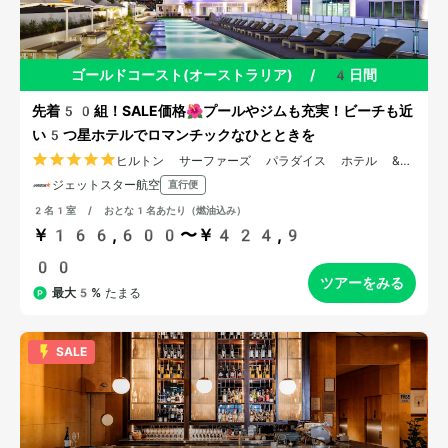
ゴールドコースト(オーストラリア)
/
4日間
先着50組！SALE価格🌺プールやジムも充実！ビーチも近
い5つ星ホテルでロマンチックなひとときを
ヒルトン サーファーズ パラダイス ホテル &
レジデンス
ジェットスター航空
直行便
2名1室 / おとな1名あたり（燃油込み）
￥166,600〜￥424,9
00
ツアーをみる
最大5%
たまる
SALE