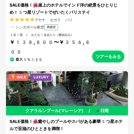
SALE価格！🌺崖上のホテルでインド洋の絶景をひとりじ
め！5つ星リゾートでぜいたくバリステイ
アヤナ セガラ バリ
シンガポール航空
乗継便
2名1室 / おとな1名あたり（燃油込み）
￥138,800〜￥356,8
00
ツアーをみる
最大5%
たまる
SALE
LUXURY
クアラルンプール(マレーシア)
/
4日間
SALE価格！🌺癒やしのプールやスパがある豪華5つ星ホテ
ルで至福のひとときを満喫！