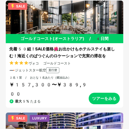
SALE
ゴールドコースト(オーストラリア)
/
4日間
先着50組！SALE価格🌺お出かけもホテルステイも楽し
む！海近くのばつぐんのロケーションで充実の滞在を
ヴォコ ゴールドコースト
ジェットスター航空
直行便
2名1室 / おとな1名あたり（燃油込み）
￥157,300〜￥389,9
00
ツアーをみる
最大5%
たまる
SALE
LUXURY