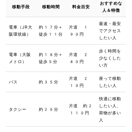
おすすめな
移動手段
移動時間
料金目安
人＆特徴
最速・最安
電車（JR大
約17分＋
片道 1
でアクセス
阪環状線）
徒歩11分
90円
したい人
歩く時間を
電車（大阪
約18分＋
片道 2
少なくした
メトロ）
徒歩5分
40円
い方
片道 2
座って移動
バス
約35分
10円
したい人
快適に移動
片道 約2
したい人、
タクシー
約20分
110円
荷物が多い
人