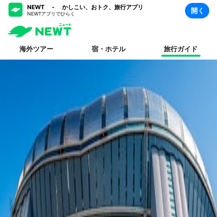
NEWT - かしこい、おトク、旅行アプリ
開く
NEWTアプリでひらく
海外ツアー
宿・ホテル
旅行ガイド